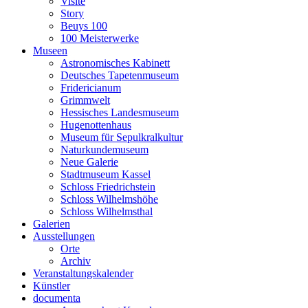
Visite
Story
Beuys 100
100 Meisterwerke
Museen
Astronomisches Kabinett
Deutsches Tapetenmuseum
Fridericianum
Grimmwelt
Hessisches Landesmuseum
Hugenottenhaus
Museum für Sepulkralkultur
Naturkundemuseum
Neue Galerie
Stadtmuseum Kassel
Schloss Friedrichstein
Schloss Wilhelmshöhe
Schloss Wilhelmsthal
Galerien
Ausstellungen
Orte
Archiv
Veranstaltungskalender
Künstler
documenta