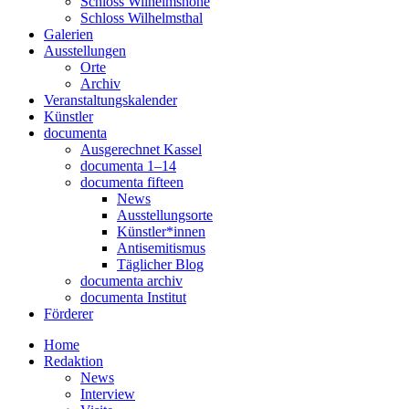
Schloss Wilhelmshöhe
Schloss Wilhelmsthal
Galerien
Ausstellungen
Orte
Archiv
Veranstaltungskalender
Künstler
documenta
Ausgerechnet Kassel
documenta 1–14
documenta fifteen
News
Ausstellungsorte
Künstler*innen
Antisemitismus
Täglicher Blog
documenta archiv
documenta Institut
Förderer
Home
Redaktion
News
Interview