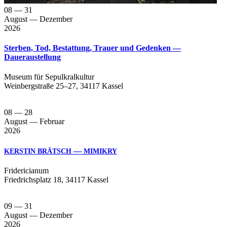
08
— 31
August
— Dezember
2026
Sterben, Tod, Bestattung, Trauer und Gedenken —
Daueraustellung
Muse­um für Sepul­kral­kul­tur
Wein­berg­stra­ße 25–27, 34117 Kassel
08
— 28
August
— Februar
2026
—
KERSTIN
BRÄTSCH
MIMIKRY
Fri­de­ri­cia­num
Fried­richs­platz 18, 34117 Kassel
09
— 31
August
— Dezember
2026