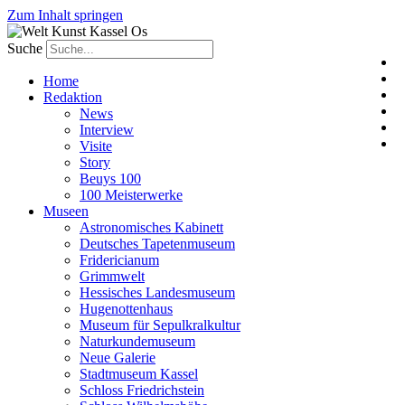
Zum Inhalt springen
Suche
Home
Redaktion
News
Interview
Visite
Story
Beuys 100
100 Meisterwerke
Museen
Astronomisches Kabinett
Deutsches Tapetenmuseum
Fridericianum
Grimmwelt
Hessisches Landesmuseum
Hugenottenhaus
Museum für Sepulkralkultur
Naturkundemuseum
Neue Galerie
Stadtmuseum Kassel
Schloss Friedrichstein