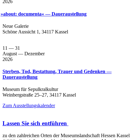
2026
»
about: documenta« — Daueraustellung
Neue Gale­rie
Schö­ne Aus­sicht 1, 34117 Kassel
11
— 31
August
— Dezember
2026
Sterben, Tod, Bestattung, Trauer und Gedenken —
Daueraustellung
Muse­um für Sepul­kral­kul­tur
Wein­berg­stra­ße 25–27, 34117 Kassel
Zum Aus­stel­lungs­ka­len­der
Lassen Sie sich entführen
zu den zahl­rei­chen Orten der Muse­ums­land­schaft Hes­sen Kas­sel