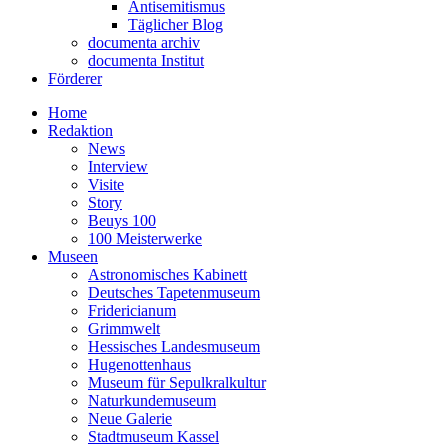
Antisemitismus
Täglicher Blog
documenta archiv
documenta Institut
Förderer
Home
Redaktion
News
Interview
Visite
Story
Beuys 100
100 Meisterwerke
Museen
Astronomisches Kabinett
Deutsches Tapetenmuseum
Fridericianum
Grimmwelt
Hessisches Landesmuseum
Hugenottenhaus
Museum für Sepulkralkultur
Naturkundemuseum
Neue Galerie
Stadtmuseum Kassel