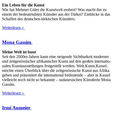
Ein Leben für die Kunst
Wie hat Meh­met Güler die Kunst­welt erobert? Was macht ihn zu
einem der bedeu­tends­ten Künst­ler aus der Tür­kei? Ein­bli­cke in das
Schaf­fen des deu­t­­schen-tür­ki­­schen Künstlers.
Weiterlesen »
Mona Gassim
Mei­ne Welt ist bunt
Seit den 2000er-Jah­­ren kann eine stei­gen­de Sicht­bar­keit moder­ner
und zeit­ge­nös­si­scher afri­ka­ni­scher Kunst auf den gro­ßen inter­na­tio­
na­len Kunst­aus­stel­lun­gen fest­ge­stellt wer­den. Welt.Kunst.Kassel.
möch­te einen Über­blick über die zeit­ge­nös­si­sche Kunst aus Afri­ka
geben und prä­sen­tiert die inter­na­tio­nal bedeu­ten­de – aber in Kas­sel
viel­leicht noch nicht so bekann­te – suda­ne­si­schen Künst­le­rin Mona
Gassim.
Weiterlesen »
Irmi Aumeier