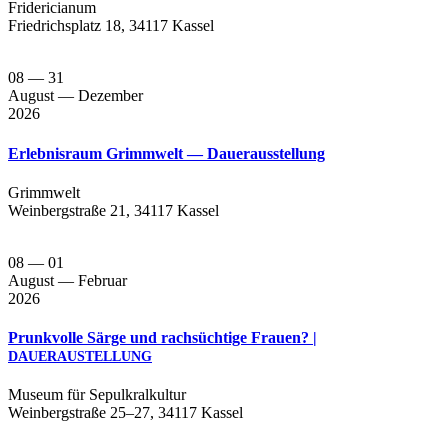
Fri­de­ri­cia­num
Fried­richs­platz 18, 34117 Kassel
08
— 31
August
— Dezember
2026
Erlebnisraum Grimmwelt — Dauerausstellung
Grimm­welt
Wein­berg­stra­ße 21, 34117 Kassel
08
— 01
August
— Februar
2026
Prunkvolle Särge und rachsüchtige Frauen? |
DAUERAUSTELLUNG
Muse­um für Sepul­kral­kul­tur
Wein­berg­stra­ße 25–27, 34117 Kassel