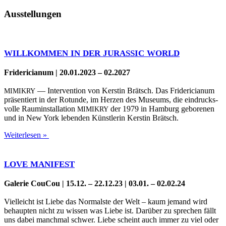
Ausstellungen
WILLKOMMEN
IN
DER
JURASSIC
WORLD
Fri­de­ri­cia­num | 20.01.2023 – 02.2027
— Inter­ven­ti­on von Kers­tin Brätsch. Das Fri­de­ri­cia­num
MIMIKRY
prä­sen­tiert in der Rotun­de, im Her­zen des Muse­ums, die ein­drucks­
vol­le Raum­in­stal­la­ti­on
der 1979 in Ham­burg gebo­re­nen
MIMIKRY
und in New York leben­den Künst­le­rin Kers­tin Brätsch.
Weiterlesen »
LOVE
MANIFEST
Gale­rie CouCou | 15.12. – 22.12.23 | 03.01. – 02.02.24
Viel­leicht ist Lie­be das Nor­mals­te der Welt – kaum jemand wird
behaup­ten nicht zu wis­sen was Lie­be ist. Dar­über zu spre­chen fällt
uns dabei manch­mal schwer. Lie­be scheint auch immer zu viel oder