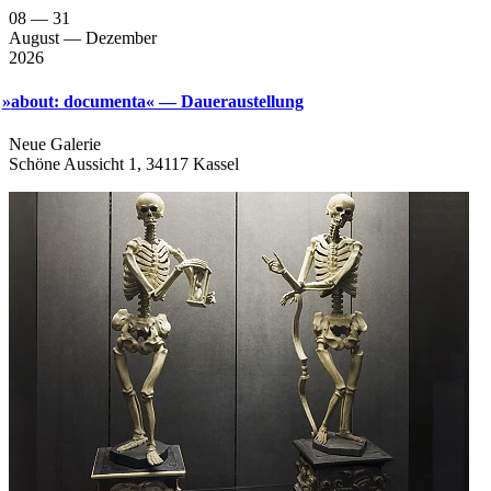
08
— 31
August
— Dezember
2026
»
about: documenta« — Daueraustellung
Neue Gale­rie
Schö­ne Aus­sicht 1, 34117 Kassel