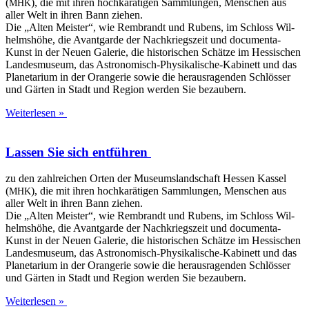
(
), die mit ihren hoch­ka­rä­ti­gen Samm­lun­gen, Men­schen aus
MHK
aller Welt in ihren Bann ziehen.
Die „Alten Meis­ter“, wie Rem­brandt und Rubens, im Schloss Wil­
helms­hö­he, die Avant­gar­de der Nach­kriegs­zeit und docu­­men­­ta-
Kunst in der Neu­en Gale­rie, die his­to­ri­schen Schät­ze im Hes­si­schen
Lan­des­mu­se­um, das Astro­­no­­misch-Phy­­si­­ka­­li­­sche-Kabi­­nett und das
Pla­ne­ta­ri­um in der Oran­ge­rie sowie die her­aus­ra­gen­den Schlös­ser
und Gär­ten in Stadt und Regi­on wer­den Sie bezaubern.
Weiterlesen »
Lassen Sie sich entführen
zu den zahl­rei­chen Orten der Muse­ums­land­schaft Hes­sen Kas­sel
(
), die mit ihren hoch­ka­rä­ti­gen Samm­lun­gen, Men­schen aus
MHK
aller Welt in ihren Bann ziehen.
Die „Alten Meis­ter“, wie Rem­brandt und Rubens, im Schloss Wil­
helms­hö­he, die Avant­gar­de der Nach­kriegs­zeit und docu­­men­­ta-
Kunst in der Neu­en Gale­rie, die his­to­ri­schen Schät­ze im Hes­si­schen
Lan­des­mu­se­um, das Astro­­no­­misch-Phy­­si­­ka­­li­­sche-Kabi­­nett und das
Pla­ne­ta­ri­um in der Oran­ge­rie sowie die her­aus­ra­gen­den Schlös­ser
und Gär­ten in Stadt und Regi­on wer­den Sie bezaubern.
Weiterlesen »