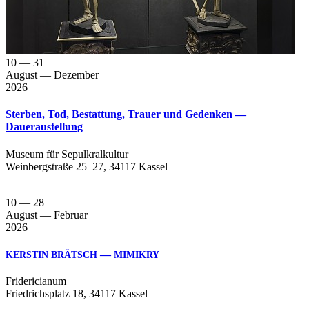
10
— 31
August
— Dezember
2026
Sterben, Tod, Bestattung, Trauer und Gedenken —
Daueraustellung
Muse­um für Sepul­kral­kul­tur
Wein­berg­stra­ße 25–27, 34117 Kassel
10
— 28
August
— Februar
2026
—
KERSTIN
BRÄTSCH
MIMIKRY
Fri­de­ri­cia­num
Fried­richs­platz 18, 34117 Kassel