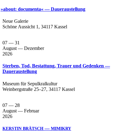
»
about: documenta« — Daueraustellung
Neue Gale­rie
Schö­ne Aus­sicht 1, 34117 Kassel
07
— 31
August
— Dezember
2026
Sterben, Tod, Bestattung, Trauer und Gedenken —
Daueraustellung
Muse­um für Sepul­kral­kul­tur
Wein­berg­stra­ße 25–27, 34117 Kassel
07
— 28
August
— Februar
2026
—
KERSTIN
BRÄTSCH
MIMIKRY