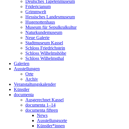
Deutsches Tapetenmuseum
Fridericianum
Grimmwelt
Hessisches Landesmuseum
Hugenottenhaus
Museum für Sepulkralkultur
Naturkundemuseum
Neue Galerie
Stadtmuseum Kassel
Schloss Friedrichstein
Schloss Wilhelmshöhe
Schloss Wilhelmsthal
Galerien
Ausstellungen
Orte
Archiv
Veranstaltungskalender
Künstler
documenta
Ausgerechnet Kassel
documenta 1–14
documenta fifteen
News
Ausstellungsorte
Künstler*innen