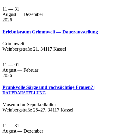
11
— 31
August
— Dezember
2026
Erlebnisraum Grimmwelt — Dauerausstellung
Grimm­welt
Wein­berg­stra­ße 21, 34117 Kassel
11
— 01
August
— Februar
2026
Prunkvolle Särge und rachsüchtige Frauen? |
DAUERAUSTELLUNG
Muse­um für Sepul­kral­kul­tur
Wein­berg­stra­ße 25–27, 34117 Kassel
11
— 31
August
— Dezember