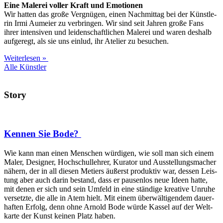
Eine Male­rei vol­ler Kraft und Emotionen
Wir hat­ten das gro­ße Ver­gnü­gen, einen Nach­mit­tag bei der Künst­le­
rin Irmi Aumei­er zu ver­brin­gen. Wir sind seit Jah­ren gro­ße Fans
ihrer inten­si­ven und lei­den­schaft­li­chen Male­rei und waren des­halb
auf­ge­regt, als sie uns ein­lud, ihr Ate­lier zu besuchen.
Weiterlesen »
Alle Künst­ler
Story
Kennen Sie Bode?
Wie kann man einen Men­schen wür­di­gen, wie soll man sich einem
Maler, Desi­gner, Hoch­schul­leh­rer, Kura­tor und Aus­stel­lungs­ma­cher
nähern, der in all die­sen Metiers äußerst pro­duk­tiv war, des­sen Leis­
tung aber auch dar­in bestand, dass er pau­sen­los neue Ideen hat­te,
mit denen er sich und sein Umfeld in eine stän­di­ge krea­ti­ve Unru­he
ver­setz­te, die alle in Atem hielt. Mit einem über­wäl­ti­gen­dem dau­er­
haf­ten Erfolg, denn ohne Arnold Bode wür­de Kas­sel auf der Welt­
kar­te der Kunst kei­nen Platz haben.