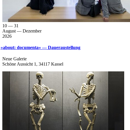
10
— 31
August
— Dezember
2026
»
about: documenta« — Daueraustellung
Neue Gale­rie
Schö­ne Aus­sicht 1, 34117 Kassel