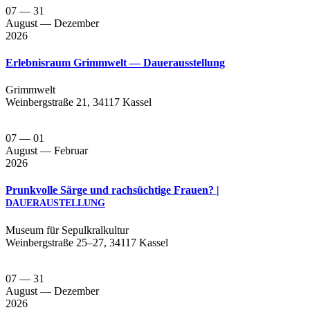
07
— 31
August
— Dezember
2026
Erlebnisraum Grimmwelt — Dauerausstellung
Grimm­welt
Wein­berg­stra­ße 21, 34117 Kassel
07
— 01
August
— Februar
2026
Prunkvolle Särge und rachsüchtige Frauen? |
DAUERAUSTELLUNG
Muse­um für Sepul­kral­kul­tur
Wein­berg­stra­ße 25–27, 34117 Kassel
07
— 31
August
— Dezember
2026