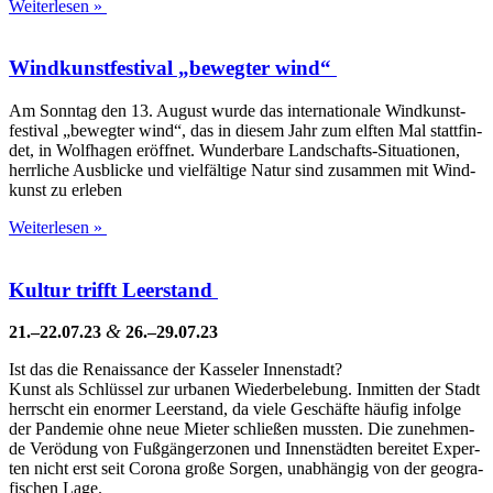
Weiterlesen »
Windkunstfestival „bewegter wind“
Am Sonn­tag den 13. August wur­de das inter­na­tio­na­le Wind­kunst­
fes­ti­val „beweg­ter wind“, das in die­sem Jahr zum elf­ten Mal statt­fin­
det, in Wolf­ha­gen eröff­net. Wun­der­ba­re Lan­d­­schafts-Situa­­tio­­nen,
herr­li­che Aus­bli­cke und viel­fäl­ti­ge Natur sind zusam­men mit Wind­
kunst zu erleben
Weiterlesen »
Kultur trifft Leerstand
&
21.–22.07.23
26.–29.07.23
Ist das die Renais­sance der Kas­se­ler Innenstadt?
Kunst als Schlüs­sel zur urba­nen Wie­der­be­le­bung. Inmit­ten der Stadt
herrscht ein enor­mer Leer­stand, da vie­le Geschäf­te häu­fig infol­ge
der Pan­de­mie ohne neue Mie­ter schlie­ßen muss­ten. Die zuneh­men­
de Ver­ödung von Fuß­gän­ger­zo­nen und Innen­städ­ten berei­tet Exper­
ten nicht erst seit Coro­na gro­ße Sor­gen, unab­hän­gig von der geo­gra­
fi­schen Lage.