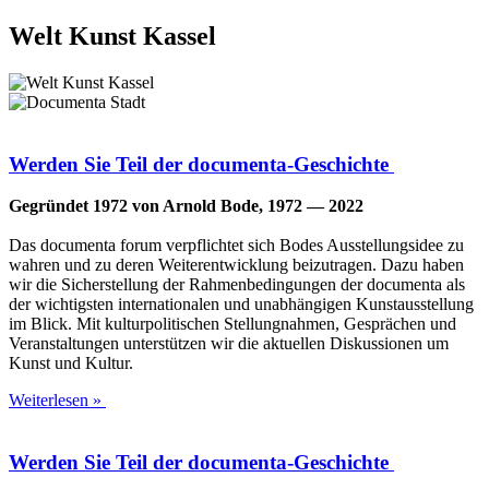
Welt Kunst Kassel
Werden Sie Teil der documenta-Geschichte
Gegrün­det 1972 von Arnold Bode, 1972 — 2022
Das docu­men­ta forum ver­pflich­tet sich Bodes Aus­stel­lungs­idee zu
wah­ren und zu deren Wei­ter­ent­wick­lung bei­zu­tra­gen. Dazu haben
wir die Sicher­stel­lung der Rah­men­be­din­gun­gen der docu­men­ta als
der wich­tigs­ten inter­na­tio­na­len und unab­hän­gi­gen Kunst­aus­stel­lung
im Blick. Mit kul­tur­po­li­ti­schen Stel­lung­nah­men, Gesprä­chen und
Ver­an­stal­tun­gen unter­stüt­zen wir die aktu­el­len Dis­kus­sio­nen um
Kunst und Kultur.
Weiterlesen »
Werden Sie Teil der documenta-Geschichte