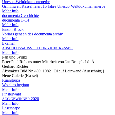
Unesco-Welt­do­ku­men­ten­er­be
Grimm­welt Kas­sel fei­ert 15 Jah­re Unesco-Weltdokumentenerbe
Mehr Info
docu­men­ta Geschichte
ducu­men­ta 1–14
Mehr Info
Bazon Brock
Vor­lass geht an das docu­men­ta archiv
Mehr Info
Examen
ABSCHLUSSAUSSTELLUNG
KHK
KASSEL
Mehr Info
Pan und Syrinx
Peter Paul Rubens unter Mit­ar­beit von Jan Brueg­hel d. Ä.
Ger­hard Richter
Abs­trak­tes Bild Nr. 489, 1982 | Öl auf Lein­wand (Aus­schnitt) |
Neue Gale­rie (Kas­sel)
Ruan­grupa
Wo alles beginnt
Mehr Info
Fins­ter­wald
2020
ADC
GEWINNER
Mehr Info
Laser­s­cape
Mehr Info