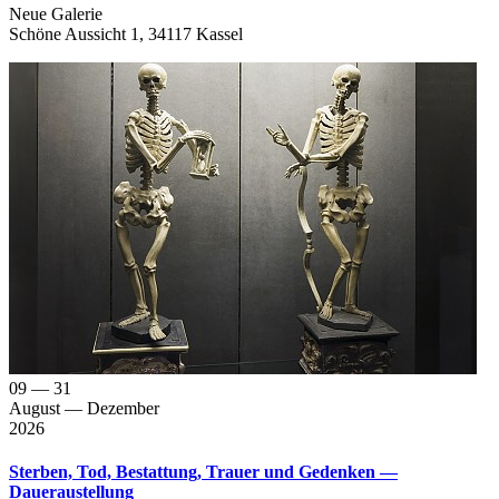
Neue Gale­rie
Schö­ne Aus­sicht 1, 34117 Kassel
09
— 31
August
— Dezember
2026
Sterben, Tod, Bestattung, Trauer und Gedenken —
Daueraustellung