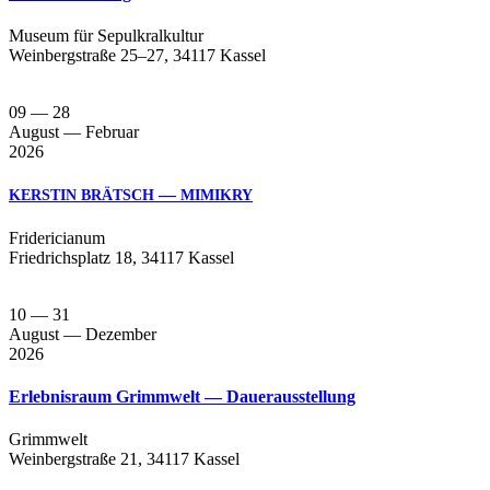
Muse­um für Sepul­kral­kul­tur
Wein­berg­stra­ße 25–27, 34117 Kassel
09
— 28
August
— Februar
2026
—
KERSTIN
BRÄTSCH
MIMIKRY
Fri­de­ri­cia­num
Fried­richs­platz 18, 34117 Kassel
10
— 31
August
— Dezember
2026
Erlebnisraum Grimmwelt — Dauerausstellung
Grimm­welt
Wein­berg­stra­ße 21, 34117 Kassel