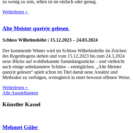
zu wenig zu sein, sel­ten ist sie ein­fach oder genug.
Weiterlesen »
Alte Meister que(e)r gelesen
Schloss Wil­helms­hö­he | 15.12.2023 – 24.03.2024
Der kom­men­de Win­ter wird im Schloss Wil­helms­hö­he im Zei­chen
des Regen­bo­gens ste­hen und vom 15.12.2023 bis zum 24.3.2024
neue Bli­cke auf wohl­be­kann­te Samm­lungs­stü­cke – und viel­leicht
auch eini­ge unbe­kann­te­re Schät­ze – ermög­li­chen. „Alte Meis­ter
que(e)r gele­sen“ spielt schon im Titel damit neue Ansät­ze und
Metho­den zu ver­fol­gen, wenn­gleich in einer bewusst offe­nen Weise.
Weiterlesen »
Alle Aus­stel­lun­gen
Künstler Kassel
Mehmet Güler