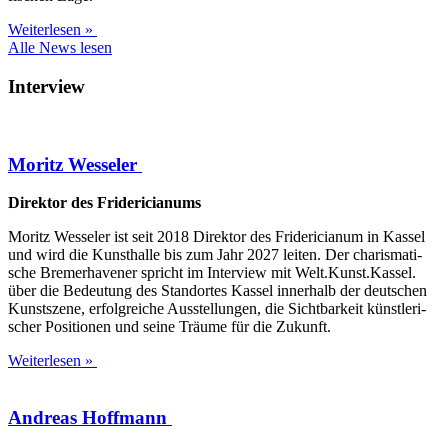
Weiterlesen »
Alle News lesen
Interview
Moritz Wesseler
Direk­tor des Fridericianums
Moritz Wes­se­ler ist seit 2018 Direk­tor des Fri­de­ri­cia­num in Kas­sel
und wird die Kunst­hal­le bis zum Jahr 2027 lei­ten. Der cha­ris­ma­ti­
sche Bre­mer­ha­ve­ner spricht im Inter­view mit Welt.Kunst.Kassel.
über die Bedeu­tung des Stand­or­tes Kas­sel inner­halb der deut­schen
Kunst­sze­ne, erfolg­rei­che Aus­stel­lun­gen, die Sicht­bar­keit künst­le­ri­
scher Posi­tio­nen und sei­ne Träu­me für die Zukunft.
Weiterlesen »
Andreas Hoffmann