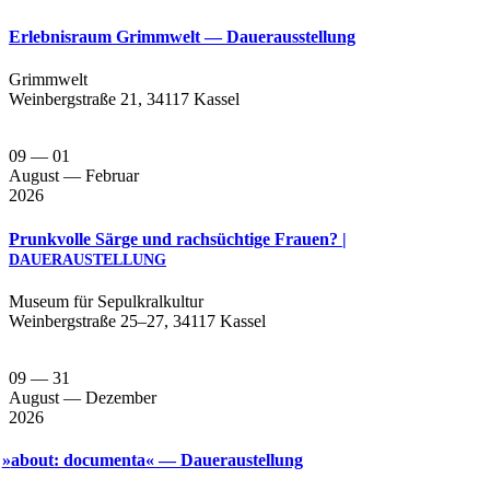
Erlebnisraum Grimmwelt — Dauerausstellung
Grimm­welt
Wein­berg­stra­ße 21, 34117 Kassel
09
— 01
August
— Februar
2026
Prunkvolle Särge und rachsüchtige Frauen? |
DAUERAUSTELLUNG
Muse­um für Sepul­kral­kul­tur
Wein­berg­stra­ße 25–27, 34117 Kassel
09
— 31
August
— Dezember
2026
»
about: documenta« — Daueraustellung