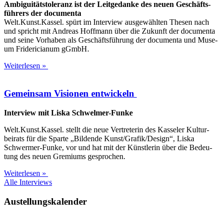
Ambi­gui­täts­to­le­ranz ist der Leit­ge­dan­ke des neu­en Geschäfts­
füh­rers der documenta
Welt.Kunst.Kassel. spürt im Inter­view aus­ge­wähl­ten The­sen nach
und spricht mit Andre­as Hoff­mann über die Zukunft der docu­men­ta
und sei­ne Vor­ha­ben als Geschäfts­füh­rung der docu­men­ta und Muse­
um Fri­de­ri­cia­num gGmbH.
Weiterlesen »
Gemeinsam Visionen entwickeln
Inter­view mit Lis­ka Schwelmer-Funke
Welt.Kunst.Kassel. stellt die neue Ver­tre­te­rin des Kas­se­ler Kul­tur­
bei­rats für die Spar­te „Bil­den­de Kunst/Grafik/Design“, Lis­ka
Schwer­­mer-Fun­ke, vor und hat mit der Künst­le­rin über die Bedeu­
tung des neu­en Gre­mi­ums gesprochen.
Weiterlesen »
Alle Inter­views
Austellungskalender