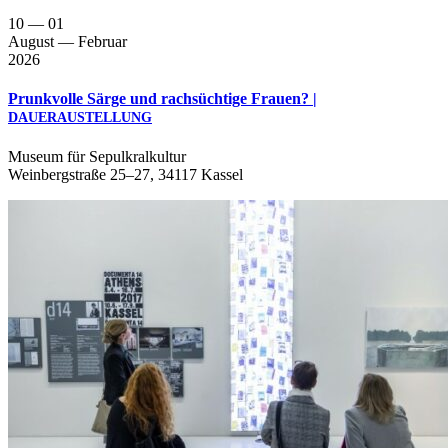
10
— 01
August
— Februar
2026
Prunkvolle Särge und rachsüchtige Frauen? |
DAUERAUSTELLUNG
Muse­um für Sepul­kral­kul­tur
Wein­berg­stra­ße 25–27, 34117 Kassel