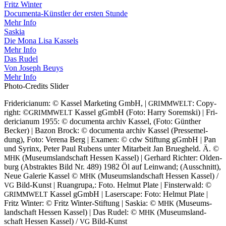
Fritz Win­ter
Docu­men­ta-Künst­ler der ers­ten Stunde
Mehr Info
Saskia
Die Mona Lisa Kassels
Mehr Info
Das Rudel
Von Joseph Beuys
Mehr Info
Pho­to-Cre­dits Slider
Fri­de­ri­cia­num: © Kas­sel Mar­ke­ting GmbH, |
: Copy­
GRIMMWELT
right: ©
Kas­sel gGmbH (Foto: Har­ry Sorem­ski) | Fri­
GRIMMWELT
de­ri­cia­num 1955: © docu­men­ta archiv Kas­sel, (Foto: Gün­ther
Becker) | Bazon Brock: © docu­men­ta archiv Kas­sel (Pres­se­mel­
dung), Foto: Vere­na Berg | Examen: © cdw Stif­tung gGmbH | Pan
und Syrinx, Peter Paul Rubens unter Mit­ar­beit Jan Brueg­held. Ä. ©
(Muse­ums­land­schaft Hes­sen Kas­sel) | Ger­hard Rich­ter: Olden­
MHK
burg (Abs­trak­tes Bild Nr. 489) 1982 Öl auf Lein­wand; (Aus­schnitt),
Neue Gale­rie Kas­sel ©
(Muse­ums­land­schaft Hes­sen Kas­sel) /
MHK
Bild-Kunst | Ruan­grupa,: Foto. Hel­mut Pla­te | Fins­ter­wald: ©
VG
Kas­sel gGmbH | Laser­s­cape: Foto: Hel­mut Pla­te |
GRIMMWELT
Fritz Win­ter: © Fritz Win­ter-Stif­tung | Saskia: ©
(Muse­ums­
MHK
land­schaft Hes­sen Kas­sel) | Das Rudel: ©
(Muse­ums­land­
MHK
schaft Hes­sen Kas­sel) /
Bild-Kunst
VG