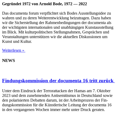
Gegrün­det 1972 von Arnold Bode, 1972 — 2022
Das docu­men­ta forum ver­pflich­tet sich Bodes Aus­stel­lungs­idee zu
wah­ren und zu deren Wei­ter­ent­wick­lung bei­zu­tra­gen. Dazu haben
wir die Sicher­stel­lung der Rah­men­be­din­gun­gen der docu­men­ta als
der wich­tigs­ten inter­na­tio­na­len und unab­hän­gi­gen Kunst­aus­stel­lung
im Blick. Mit kul­tur­po­li­ti­schen Stel­lung­nah­men, Gesprä­chen und
Ver­an­stal­tun­gen unter­stüt­zen wir die aktu­el­len Dis­kus­sio­nen um
Kunst und Kultur.
Weiterlesen »
NEWS
Findungskommission der documenta 16 tritt zurück
Unter dem Ein­druck der Ter­ror­at­ta­cken der Hamas am 7. Okto­ber
2023 und dem zuneh­men­den Anti­se­mi­tis­mus in Deutsch­land sowie
den pola­ri­sier­ten Debat­ten dar­um, ist der Arbeits­pro­zess der Fin­
dungs­kom­mis­si­on für die Künst­le­ri­sche Lei­tung der docu­men­ta 16
in den ver­gan­ge­nen Wochen immer mehr unter Druck geraten.