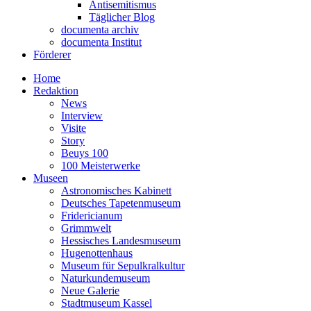
Antisemitismus
Täglicher Blog
documenta archiv
documenta Institut
Förderer
Home
Redaktion
News
Interview
Visite
Story
Beuys 100
100 Meisterwerke
Museen
Astronomisches Kabinett
Deutsches Tapetenmuseum
Fridericianum
Grimmwelt
Hessisches Landesmuseum
Hugenottenhaus
Museum für Sepulkralkultur
Naturkundemuseum
Neue Galerie
Stadtmuseum Kassel