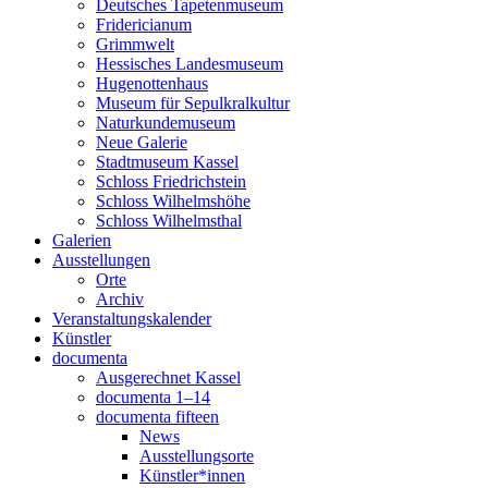
Deutsches Tapetenmuseum
Fridericianum
Grimmwelt
Hessisches Landesmuseum
Hugenottenhaus
Museum für Sepulkralkultur
Naturkundemuseum
Neue Galerie
Stadtmuseum Kassel
Schloss Friedrichstein
Schloss Wilhelmshöhe
Schloss Wilhelmsthal
Galerien
Ausstellungen
Orte
Archiv
Veranstaltungskalender
Künstler
documenta
Ausgerechnet Kassel
documenta 1–14
documenta fifteen
News
Ausstellungsorte
Künstler*innen