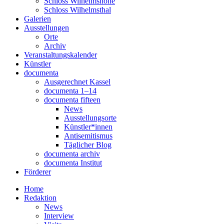
Schloss Wilhelmshöhe
Schloss Wilhelmsthal
Galerien
Ausstellungen
Orte
Archiv
Veranstaltungskalender
Künstler
documenta
Ausgerechnet Kassel
documenta 1–14
documenta fifteen
News
Ausstellungsorte
Künstler*innen
Antisemitismus
Täglicher Blog
documenta archiv
documenta Institut
Förderer
Home
Redaktion
News
Interview