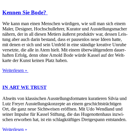
Kennen Sie Bode?
Wie kann man einen Men­schen wür­di­gen, wie soll man sich einem
Maler, Desi­gner, Hoch­schul­leh­rer, Kura­tor und Aus­stel­lungs­ma­cher
nähern, der in all die­sen Metiers äußerst pro­duk­tiv war, des­sen Leis­
tung aber auch dar­in bestand, dass er pau­sen­los neue Ideen hat­te,
mit denen er sich und sein Umfeld in eine stän­di­ge krea­ti­ve Unru­he
ver­setz­te, die alle in Atem hielt. Mit einem über­wäl­ti­gen­dem dau­er­
haf­ten Erfolg, denn ohne Arnold Bode wür­de Kas­sel auf der Welt­
kar­te der Kunst kei­nen Platz haben.
Weiterlesen »
IN
ART
WE
TRUST
Abseits von klas­si­schen Aus­stel­lungs­for­ma­ten kura­tie­ren Sil­via und
Lutz Frey­er Aus­stel­lungs­kon­zep­te an einem geschichts­träch­ti­gen
Ort, die ganz neue Sicht­wei­sen eröff­nen. Mit Udo Wend­land und
sei­ner Impul­se für Kas­sel Stif­tung, die das Huge­not­ten­haus inzwi­
schen erwor­ben hat, ist ein schlag­kräf­ti­ges Drei­ge­spann entstanden.
Weiterlesen »