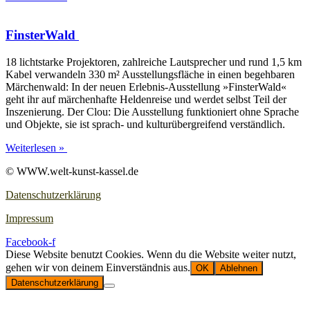
FinsterWald
18 licht­star­ke Pro­jek­to­ren, zahl­rei­che Laut­spre­cher und rund 1,5 km
Kabel ver­wan­deln 330 m² Aus­stel­lungs­flä­che in einen begeh­ba­ren
Mär­chen­wald: In der neu­en Erle­b­­nis-Aus­­s­tel­­lung »Fins­ter­Wald«
geht ihr auf mär­chen­haf­te Hel­den­rei­se und wer­det selbst Teil der
Insze­nie­rung. Der Clou: Die Aus­stel­lung funk­tio­niert ohne Spra­che
und Objek­te, sie ist sprach- und kul­tur­über­grei­fend verständlich.
Weiterlesen »
© WWW.welt-kunst-kassel.de
Datenschutzerklärung
Impressum
Facebook-f
Diese Website benutzt Cookies. Wenn du die Website weiter nutzt,
gehen wir von deinem Einverständnis aus.
OK
Ablehnen
Datenschutzerklärung