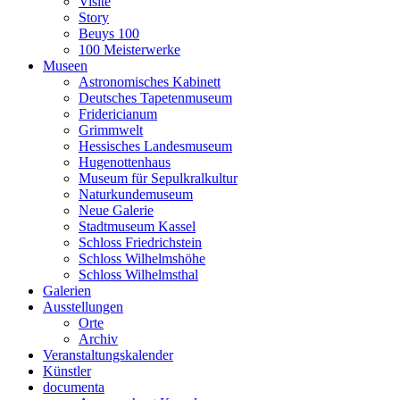
Visite
Story
Beuys 100
100 Meisterwerke
Museen
Astronomisches Kabinett
Deutsches Tapetenmuseum
Fridericianum
Grimmwelt
Hessisches Landesmuseum
Hugenottenhaus
Museum für Sepulkralkultur
Naturkundemuseum
Neue Galerie
Stadtmuseum Kassel
Schloss Friedrichstein
Schloss Wilhelmshöhe
Schloss Wilhelmsthal
Galerien
Ausstellungen
Orte
Archiv
Veranstaltungskalender
Künstler
documenta