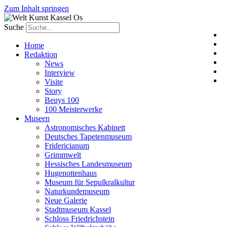
Zum Inhalt springen
Suche
Home
Redaktion
News
Interview
Visite
Story
Beuys 100
100 Meisterwerke
Museen
Astronomisches Kabinett
Deutsches Tapetenmuseum
Fridericianum
Grimmwelt
Hessisches Landesmuseum
Hugenottenhaus
Museum für Sepulkralkultur
Naturkundemuseum
Neue Galerie
Stadtmuseum Kassel
Schloss Friedrichstein