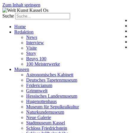
Zum Inhalt springen
Suche
Home
Redaktion
News
Interview
Visite
Story
Beuys 100
100 Meisterwerke
Museen
Astronomisches Kabinett
Deutsches Tapetenmuseum
Fridericianum
Grimmwelt
Hessisches Landesmuseum
Hugenottenhaus
Museum für Sepulkralkultur
Naturkundemuseum
Neue Galerie
Stadtmuseum Kassel
Schloss Friedrichstein