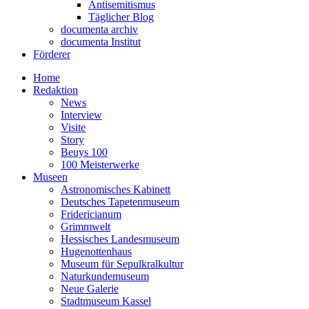
Antisemitismus
Täglicher Blog
documenta archiv
documenta Institut
Förderer
Home
Redaktion
News
Interview
Visite
Story
Beuys 100
100 Meisterwerke
Museen
Astronomisches Kabinett
Deutsches Tapetenmuseum
Fridericianum
Grimmwelt
Hessisches Landesmuseum
Hugenottenhaus
Museum für Sepulkralkultur
Naturkundemuseum
Neue Galerie
Stadtmuseum Kassel