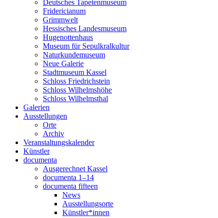
Deutsches Tapetenmuseum
Fridericianum
Grimmwelt
Hessisches Landesmuseum
Hugenottenhaus
Museum für Sepulkralkultur
Naturkundemuseum
Neue Galerie
Stadtmuseum Kassel
Schloss Friedrichstein
Schloss Wilhelmshöhe
Schloss Wilhelmsthal
Galerien
Ausstellungen
Orte
Archiv
Veranstaltungskalender
Künstler
documenta
Ausgerechnet Kassel
documenta 1–14
documenta fifteen
News
Ausstellungsorte
Künstler*innen