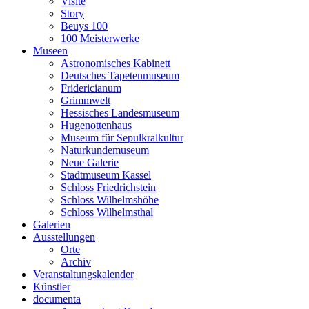
Visite
Story
Beuys 100
100 Meisterwerke
Museen
Astronomisches Kabinett
Deutsches Tapetenmuseum
Fridericianum
Grimmwelt
Hessisches Landesmuseum
Hugenottenhaus
Museum für Sepulkralkultur
Naturkundemuseum
Neue Galerie
Stadtmuseum Kassel
Schloss Friedrichstein
Schloss Wilhelmshöhe
Schloss Wilhelmsthal
Galerien
Ausstellungen
Orte
Archiv
Veranstaltungskalender
Künstler
documenta