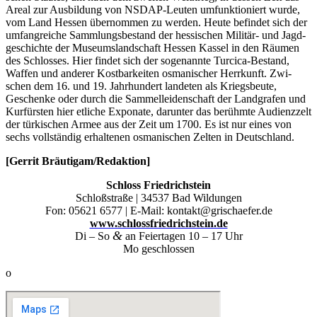
Are­al zur Aus­bil­dung von NSDAP-Leu­ten umfunk­tio­niert wur­de,
vom Land Hes­sen über­nom­men zu wer­den. Heu­te befin­det sich der
umfang­rei­che Samm­lungs­be­stand der hes­si­schen Mili­tär- und Jagd­
ge­schich­te der Muse­ums­land­schaft Hes­sen Kas­sel in den Räu­men
des Schlos­ses. Hier fin­det sich der soge­nann­te Tur­ci­ca-Bestand,
Waf­fen und ande­rer Kost­bar­kei­ten osma­ni­scher Herr­kunft. Zwi­
schen dem 16. und 19. Jahr­hun­dert lan­de­ten als Kriegs­beu­te,
Geschen­ke oder durch die Sam­mel­lei­den­schaft der Land­gra­fen und
Kur­fürs­ten hier etli­che Expo­na­te, dar­un­ter das berühm­te Audi­enz­zelt
der tür­ki­schen Armee aus der Zeit um 1700. Es ist nur eines von
sechs voll­stän­dig erhal­te­nen osma­ni­schen Zel­ten in Deutschland.
[Ger­rit Bräutigam/Redaktion]
Schloss Fried­rich­stein
Schloß­stra­ße | 34537 Bad Wil­dun­gen
Fon:
05621 6577
| E‑Mail: kontakt@grischaefer.de
www.schlossfriedrichstein.de
&
Di – So
an Fei­er­ta­gen 10 – 17 Uhr
Mo geschlos­sen
o