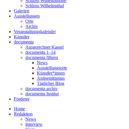
Schloss Wilhelmshöhe
Schloss Wilhelmsthal
Galerien
Ausstellungen
Orte
Archiv
Veranstaltungskalender
Künstler
documenta
Ausgerechnet Kassel
documenta 1–14
documenta fifteen
News
Ausstellungsorte
Künstler*innen
Antisemitismus
Täglicher Blog
documenta archiv
documenta Institut
Förderer
Home
Redaktion
News
Interview