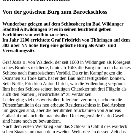
Von der gotischen Burg zum Barockschloss
Wunderbar gelegen auf dem Schlossberg im Bad Wildunger
Stadtteil Altwildungen ist es in seinen leuchtend gelben
Farbtönen von weithin zu sehen.
Im Jahr 1200 errichtete Graf Friedrich von Thüringen auf dem
303 über
hohe Berg eine gotische Burg als Amts- und
NN
Verwaltungssitz.
Graf Josia
. von Wal­deck, der seit 1660 in Wil­dun­gen als Kore­gent
II
sei­nes Bru­ders resi­dier­te, bau­te ab 1663 die Burg um in ein baro­ckes
Schloss nach fran­zö­si­schem Vor­bild. Da er im Kampf gegen die
Osma­nen zu Tode kam, hat er den Bau nicht fer­tig­stel­len kön­nen.
Sein Nef­fe, Fried­rich Anton Ulrich, war die Voll­endung ver­gönnt.
Ihm hat das Schloss sei­nen heu­ti­gen Cha­rak­ter mit drei Flü­geln als
auch den Namen „Fried­rich­stein“ zu ver­dan­ken.
Lei­der ging viel des wert­vol­len Inte­ri­eurs ver­lo­ren, nach­dem die
Fürs­ten­fa­mi­lie in das neu erbau­te Resi­denz­schloss in Bad Arol­sen
um gezo­gen sind, aber die berühm­ten Stu­cka­tu­ren von Andre­as
Gallasi­ni und auch die pracht­vol­len Decken­ge­mäl­de Car­lo Casel­lis
sind heu­te noch zu bewun­dern.
Nach dem ers­ten Welt­krieg kam das Schloss in Obhut des wal­de­cki­
schen Staa­tes, um nach dem zwei­ten Welt­krieg, in des­sen Zeit das