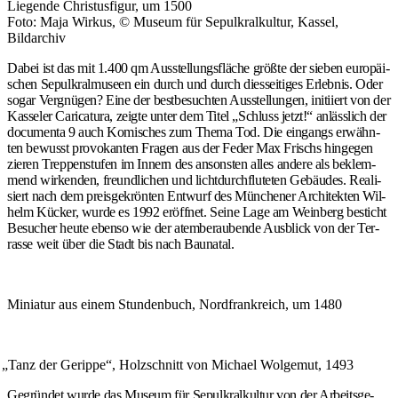
Lie­gen­de Chris­tus­fi­gur, um 1500
Foto: Maja Wir­kus, © Muse­um für Sepul­kral­kul­tur, Kas­sel,
Bildarchiv
Dabei ist das mit 1.400 qm Aus­stel­lungs­flä­che größ­te der sie­ben euro­päi­
schen Sepul­kral­mu­se­en ein durch und durch dies­sei­ti­ges Erleb­nis. Oder
sogar Ver­gnü­gen? Eine der best­be­such­ten Aus­stel­lun­gen, initi­iert von der
Kas­se­ler Cari­ca­tu­ra, zeig­te unter dem Titel „Schluss jetzt!“ anläss­lich der
docu­men­ta 9 auch Komi­sches zum The­ma Tod. Die ein­gangs erwähn­
ten bewusst pro­vo­kan­ten Fra­gen aus der Feder Max Frischs hin­ge­gen
zie­ren Trep­pen­stu­fen im Innern des ansons­ten alles ande­re als beklem­
mend wir­ken­den, freund­li­chen und licht­durch­flu­te­ten Gebäu­des. Rea­li­
siert nach dem preis­ge­krön­ten Ent­wurf des Mün­che­ner Archi­tek­ten Wil­
helm Kücker, wur­de es 1992 eröff­net. Sei­ne Lage am Wein­berg besticht
Besu­cher heu­te eben­so wie der atem­be­rau­ben­de Aus­blick von der Ter­
ras­se weit über die Stadt bis nach Baunatal.
Minia­tur aus einem Stun­den­buch, Nord­frank­reich, um 1480
„
Tanz der Gerip­pe“, Holz­schnitt von Micha­el Wol­ge­mut, 1493
Gegrün­det wur­de das Muse­um für Sepul­kral­kul­tur von der Arbeits­ge­