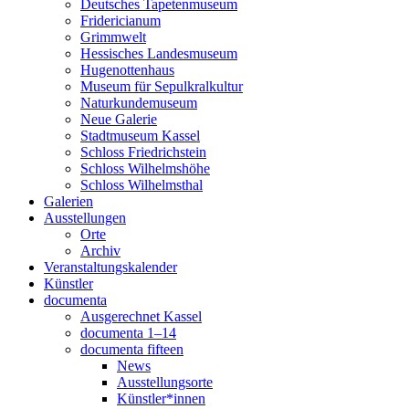
Deutsches Tapetenmuseum
Fridericianum
Grimmwelt
Hessisches Landesmuseum
Hugenottenhaus
Museum für Sepulkralkultur
Naturkundemuseum
Neue Galerie
Stadtmuseum Kassel
Schloss Friedrichstein
Schloss Wilhelmshöhe
Schloss Wilhelmsthal
Galerien
Ausstellungen
Orte
Archiv
Veranstaltungskalender
Künstler
documenta
Ausgerechnet Kassel
documenta 1–14
documenta fifteen
News
Ausstellungsorte
Künstler*innen