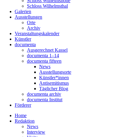
Schloss Wilhelmshöhe
Schloss Wilhelmsthal
Galerien
Ausstellungen
Orte
Archiv
Veranstaltungskalender
Künstler
documenta
Ausgerechnet Kassel
documenta 1–14
documenta fifteen
News
Ausstellungsorte
Künstler*innen
Antisemitismus
Täglicher Blog
documenta archiv
documenta Institut
Förderer
Home
Redaktion
News
Interview