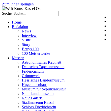
Zum Inhalt springen
Suche
Home
Redaktion
News
Interview
Visite
Story
Beuys 100
100 Meisterwerke
Museen
Astronomisches Kabinett
Deutsches Tapetenmuseum
Fridericianum
Grimmwelt
Hessisches Landesmuseum
Hugenottenhaus
Museum für Sepulkralkultur
Naturkundemuseum
Neue Galerie
Stadtmuseum Kassel
Schloss Friedrichstein