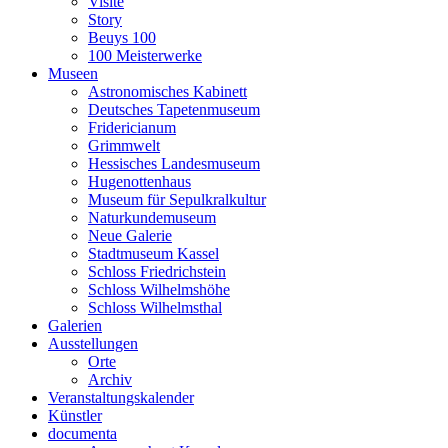
Visite
Story
Beuys 100
100 Meisterwerke
Museen
Astronomisches Kabinett
Deutsches Tapetenmuseum
Fridericianum
Grimmwelt
Hessisches Landesmuseum
Hugenottenhaus
Museum für Sepulkralkultur
Naturkundemuseum
Neue Galerie
Stadtmuseum Kassel
Schloss Friedrichstein
Schloss Wilhelmshöhe
Schloss Wilhelmsthal
Galerien
Ausstellungen
Orte
Archiv
Veranstaltungskalender
Künstler
documenta