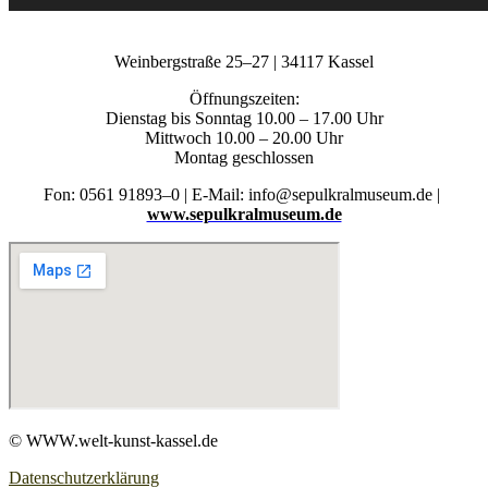
Wein­berg­stra­ße 25–27 | 34117 Kassel
Öff­nungs­zei­ten:
Diens­tag bis Sonn­tag 10.00 – 17.00 Uhr
Mitt­woch 10.00 – 20.00 Uhr
Mon­tag geschlossen
Fon: 0561 91893–0 | E‑Mail: info@sepulkralmuseum.de |
www.sepulkralmuseum.de
© WWW.welt-kunst-kassel.de
Datenschutzerklärung