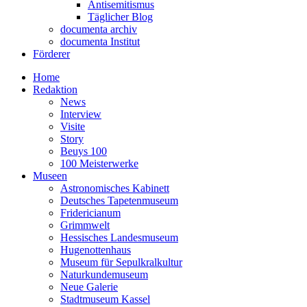
Antisemitismus
Täglicher Blog
documenta archiv
documenta Institut
Förderer
Home
Redaktion
News
Interview
Visite
Story
Beuys 100
100 Meisterwerke
Museen
Astronomisches Kabinett
Deutsches Tapetenmuseum
Fridericianum
Grimmwelt
Hessisches Landesmuseum
Hugenottenhaus
Museum für Sepulkralkultur
Naturkundemuseum
Neue Galerie
Stadtmuseum Kassel