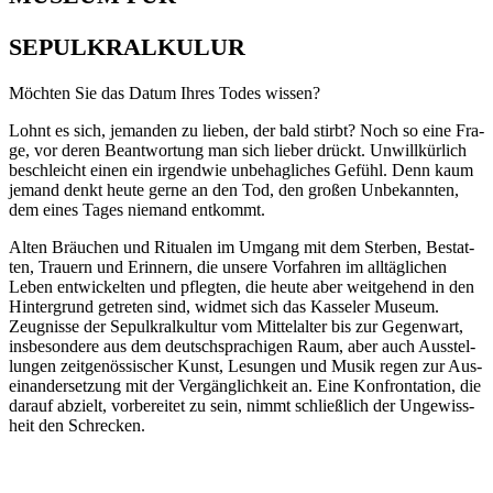
SEPULKRALKULUR
Möch­ten Sie das Datum Ihres Todes wissen?
Lohnt es sich, jeman­den zu lie­ben, der bald stirbt? Noch so eine Fra­
ge, vor deren Beant­wor­tung man sich lie­ber drückt. Unwill­kür­lich
beschleicht einen ein irgend­wie unbe­hag­li­ches Gefühl. Denn kaum
jemand denkt heu­te ger­ne an den Tod, den gro­ßen Unbe­kann­ten,
dem eines Tages nie­mand entkommt.
Alten Bräu­chen und Ritua­len im Umgang mit dem Ster­ben, Bestat­
ten, Trau­ern und Erin­nern, die unse­re Vor­fah­ren im all­täg­li­chen
Leben ent­wi­ckel­ten und pfleg­ten, die heu­te aber weit­ge­hend in den
Hin­ter­grund getre­ten sind, wid­met sich das Kas­se­ler Muse­um.
Zeug­nis­se der Sepul­kral­kul­tur vom Mit­tel­al­ter bis zur Gegen­wart,
ins­be­son­de­re aus dem deutsch­spra­chi­gen Raum, aber auch Aus­stel­
lun­gen zeit­ge­nös­si­scher Kunst, Lesun­gen und Musik regen zur Aus­
ein­an­der­set­zung mit der Ver­gäng­lich­keit an. Eine Kon­fron­ta­ti­on, die
dar­auf abzielt, vor­be­rei­tet zu sein, nimmt schließ­lich der Unge­wiss­
heit den Schrecken.