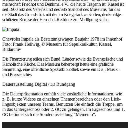
mein­schaft Fried­hof und Denk­mal e.V., die heu­te Trä­ge­rin ist. Kas­sel ist
seit 1960 Sitz des Ver­eins und des­halb Stand­ort des Muse­ums, für das
die Stadt das Grund­stück mit der im Krieg stark zer­stör­ten, denk­mal­ge­
schütz­ten Remi­se der Hen­schel-Resi­denz zur Ver­fü­gung stellte.
Che­vro­let Impa­la als Bestat­tungs­wa­gen Bau­jahr 1978 im Innen­hof
Foto: Frank Hell­wig, © Muse­um für Sepul­kral­kul­tur, Kas­sel,
Bildarchiv
Die Finan­zie­rung tei­len sich Bund, Län­der sowie die Evan­ge­li­sche und
Katho­li­sche Kir­che. Das Muse­um beher­bergt heu­te eine gra­fi­sche
Samm­lung, eine öffent­li­che Spe­zi­al­bi­blio­thek sowie ein Dia‑, Musik-
und Pressearchiv.
Dau­er­aus­stel­lung Digi­tal /
Rundgang
3D
Die Dau­er­prä­sen­ta­ti­on ent­hält vie­le zusätz­li­che Infor­ma­tio­nen, wie
z. B. kur­ze Vide­os zu ein­zel­nen The­men­be­rei­chen oder den Lieb­
lings­ob­jek­ten unse­res Teams. Benut­zen Sie ein­fach die Trep­pe, um
in das Unter­ge­schoss oder 2.
zu gelan­gen. Im Erge­schoss und 1.
OG
befin­det sich die Son­der­aus­stel­lung “Memen­to”.
OG