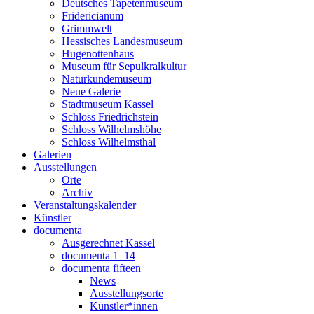
Deutsches Tapetenmuseum
Fridericianum
Grimmwelt
Hessisches Landesmuseum
Hugenottenhaus
Museum für Sepulkralkultur
Naturkundemuseum
Neue Galerie
Stadtmuseum Kassel
Schloss Friedrichstein
Schloss Wilhelmshöhe
Schloss Wilhelmsthal
Galerien
Ausstellungen
Orte
Archiv
Veranstaltungskalender
Künstler
documenta
Ausgerechnet Kassel
documenta 1–14
documenta fifteen
News
Ausstellungsorte
Künstler*innen