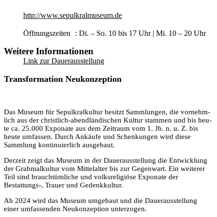
http://www.sepulkralmuseum.de
Öffnungszeiten : Di. – So. 10 bis 17 Uhr | Mi. 10 – 20 Uhr
Weitere Informationen
Link zur Dauerausstellung
Transformation Neukonzeption
Das Muse­um für Sepul­kral­kul­tur besitzt Samm­lun­gen, die vor­nehm­
lich aus der christ­lich-abend­län­di­schen Kul­tur stam­men und bis heu­
te ca. 25.000 Expo­na­te aus dem Zeit­raum vom 1. Jh. n. u. Z. bis
heu­te umfas­sen. Durch Ankäu­fe und Schen­kun­gen wird die­se
Samm­lung kon­ti­nu­ier­lich ausgebaut.
Der­zeit zeigt das Muse­um in der Dau­er­aus­stel­lung die Ent­wick­lung
der Grab­mal­kul­tur vom Mit­tel­al­ter bis zur Gegen­wart. Ein wei­te­rer
Teil sind brauch­tüm­li­che und volks­re­li­giö­se Expo­na­te der
Bestattungs‑, Trau­er und Gedenkkultur.
Ab 2024 wird das Muse­um umge­baut und die Dau­er­aus­stel­lung
einer umfas­sen­den Neu­kon­zep­ti­on unterzogen.