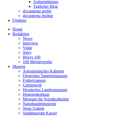
Antisemitismus
Täglicher Blog
documenta archiv
documenta Institut
Förderer
Home
Redaktion
News
Interview
Visite
Story
Beuys 100
100 Meisterwerke
Museen
Astronomisches Kabinett
Deutsches Tapetenmuseum
Fridericianum
Grimmwelt
Hessisches Landesmuseum
Hugenottenhaus
Museum für Sepulkralkultur
Naturkundemuseum
Neue Galerie
Stadtmuseum Kassel