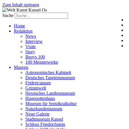
Zum Inhalt springen
Suche
Home
Redaktion
News
Interview
Visite
Story
Beuys 100
100 Meisterwerke
Museen
Astronomisches Kabinett
Deutsches Tapetenmuseum
Fridericianum
Grimmwelt
Hessisches Landesmuseum
Hugenottenhaus
Museum für Sepulkralkultur
Naturkundemuseum
Neue Galerie
Stadtmuseum Kassel
Schloss Friedrichstein