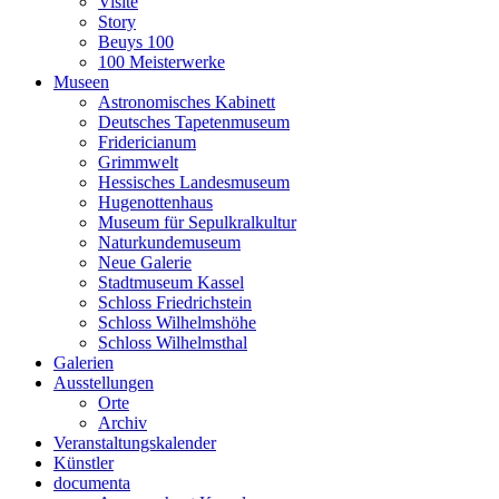
Visite
Story
Beuys 100
100 Meisterwerke
Museen
Astronomisches Kabinett
Deutsches Tapetenmuseum
Fridericianum
Grimmwelt
Hessisches Landesmuseum
Hugenottenhaus
Museum für Sepulkralkultur
Naturkundemuseum
Neue Galerie
Stadtmuseum Kassel
Schloss Friedrichstein
Schloss Wilhelmshöhe
Schloss Wilhelmsthal
Galerien
Ausstellungen
Orte
Archiv
Veranstaltungskalender
Künstler
documenta