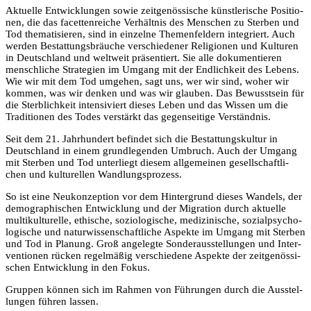
Aktu­el­le Ent­wick­lun­gen sowie zeit­ge­nös­si­sche künst­le­ri­sche Posi­tio­
nen, die das facet­ten­rei­che Ver­hält­nis des Men­schen zu Ster­ben und
Tod the­ma­ti­sie­ren, sind in ein­zel­ne The­men­fel­dern inte­griert. Auch
wer­den Bestat­tungs­bräu­che ver­schie­de­ner Reli­gio­nen und Kul­tu­ren
in Deutsch­land und welt­weit prä­sen­tiert. Sie alle doku­men­tie­ren
mensch­li­che Stra­te­gien im Umgang mit der End­lich­keit des Lebens.
Wie wir mit dem Tod umge­hen, sagt uns, wer wir sind, woher wir
kom­men, was wir den­ken und was wir glau­ben. Das Bewusst­sein für
die Sterb­lich­keit inten­si­viert die­ses Leben und das Wis­sen um die
Tra­di­tio­nen des Todes ver­stärkt das gegen­sei­ti­ge Verständnis.
Seit dem 21. Jahr­hun­dert befin­det sich die Bestat­tungs­kul­tur in
Deutsch­land in einem grund­le­gen­den Umbruch. Auch der Umgang
mit Ster­ben und Tod unter­liegt die­sem all­ge­mei­nen gesell­schaft­li­
chen und kul­tu­rel­len Wandlungsprozess.
So ist eine Neu­kon­zep­ti­on vor dem Hin­ter­grund die­ses Wan­dels, der
demo­gra­phi­schen Ent­wick­lung und der Migra­ti­on durch aktu­el­le
mul­ti­kul­tu­rel­le, ethi­sche, sozio­lo­gi­sche, medi­zi­ni­sche, sozi­al­psy­cho­
lo­gi­sche und natur­wis­sen­schaft­li­che Aspek­te im Umgang mit Ster­ben
und Tod in Pla­nung. Groß ange­leg­te Son­der­aus­stel­lun­gen und Inter­
ven­tio­nen rücken regel­mä­ßig ver­schie­de­ne Aspek­te der zeit­ge­nös­si­
schen Ent­wick­lung in den Fokus.
Grup­pen kön­nen sich im Rah­men von Füh­run­gen durch die Aus­stel­
lun­gen füh­ren lassen.