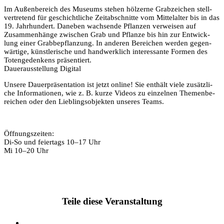
Im Außen­be­reich des Muse­ums ste­hen höl­zer­ne Grab­zei­chen stell­
ver­tre­tend für geschicht­li­che Zeit­ab­schnit­te vom Mit­tel­al­ter bis in das
19. Jahr­hun­dert. Dane­ben wach­sen­de Pflan­zen ver­wei­sen auf
Zusam­men­hän­ge zwi­schen Grab und Pflan­ze bis hin zur Ent­wick­
lung einer Grab­bepflan­zung. In ande­ren Berei­chen wer­den gegen­
wär­ti­ge, künst­le­ri­sche und hand­werk­lich inter­es­san­te For­men des
Toten­ge­den­kens präsentiert.
Dau­er­aus­stel­lung Digital
Unse­re Dau­er­prä­sen­ta­ti­on ist jetzt online! Sie ent­hält vie­le zusätz­li­
che Infor­ma­tio­nen, wie z. B. kur­ze Vide­os zu ein­zel­nen The­men­be­
rei­chen oder den Lieb­lings­ob­jek­ten unse­res Teams.
Öff­nungs­zei­ten:
Di-So und fei­er­tags 10–17 Uhr
Mi 10–20 Uhr
Teile diese Veranstaltung