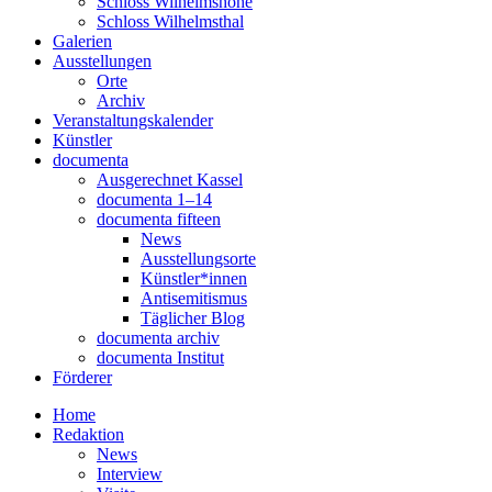
Schloss Wilhelmshöhe
Schloss Wilhelmsthal
Galerien
Ausstellungen
Orte
Archiv
Veranstaltungskalender
Künstler
documenta
Ausgerechnet Kassel
documenta 1–14
documenta fifteen
News
Ausstellungsorte
Künstler*innen
Antisemitismus
Täglicher Blog
documenta archiv
documenta Institut
Förderer
Home
Redaktion
News
Interview