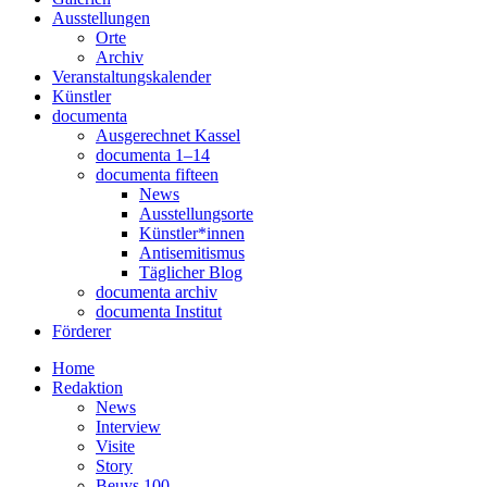
Aus­stel­lun­gen
Orte
Archiv
Ver­an­stal­tungs­ka­len­der
Künst­ler
docu­men­ta
Aus­ge­rech­net Kassel
docu­men­ta 1–14
docu­men­ta fifteen
News
Aus­stel­lungs­or­te
Künstler*innen
Anti­se­mi­tis­mus
Täg­li­cher Blog
docu­men­ta archiv
docu­men­ta Institut
För­de­rer
Home
Redak­ti­on
News
Inter­view
Visi­te
Sto­ry
Beuys 100