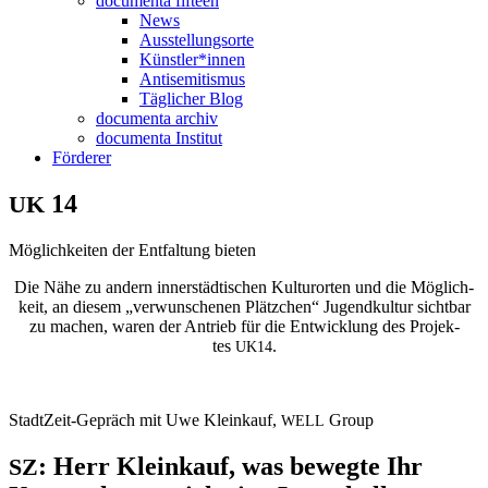
docu­men­ta fifteen
News
Aus­stel­lungs­or­te
Künstler*innen
Anti­se­mi­tis­mus
Täg­li­cher Blog
docu­men­ta archiv
docu­men­ta Institut
För­de­rer
14
UK
Mög­lich­kei­ten der Ent­fal­tung bieten
Die Nähe zu andern inner­städ­ti­schen Kul­tur­or­ten und die Mög­lich­
keit, an die­sem „ver­wun­sche­nen Plätz­chen“ Jugend­kul­tur sicht­bar
zu machen, waren der Antrieb für die Ent­wick­lung des Pro­jek­
tes
.
UK14
Stadt­Zeit-Gepräch mit Uwe Klein­kauf,
Group
WELL
:
Herr Kleinkauf, was bewegte Ihr
SZ