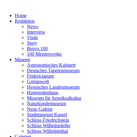
Home
Redak­ti­on
News
Inter­view
Visi­te
Sto­ry
Beuys 100
100 Meis­ter­wer­ke
Muse­en
Astro­no­mi­sches Kabinett
Deut­sches Tapetenmuseum
Fri­de­ri­cia­num
Grimm­welt
Hes­si­sches Landesmuseum
Huge­not­ten­haus
Muse­um für Sepulkralkultur
Natur­kun­de­mu­se­um
Neue Gale­rie
Stadt­mu­se­um Kassel
Schloss Fried­rich­stein
Schloss Wil­helms­hö­he
Schloss Wil­helms­thal
Gale­rien