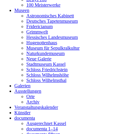
100 Meis­ter­wer­ke
Muse­en
Astro­no­mi­sches Kabinett
Deut­sches Tapetenmuseum
Fri­de­ri­cia­num
Grimm­welt
Hes­si­sches Landesmuseum
Huge­not­ten­haus
Muse­um für Sepulkralkultur
Natur­kun­de­mu­se­um
Neue Gale­rie
Stadt­mu­se­um Kassel
Schloss Fried­rich­stein
Schloss Wil­helms­hö­he
Schloss Wil­helms­thal
Gale­rien
Aus­stel­lun­gen
Orte
Archiv
Ver­an­stal­tungs­ka­len­der
Künst­ler
docu­men­ta
Aus­ge­rech­net Kassel
docu­men­ta 1–14