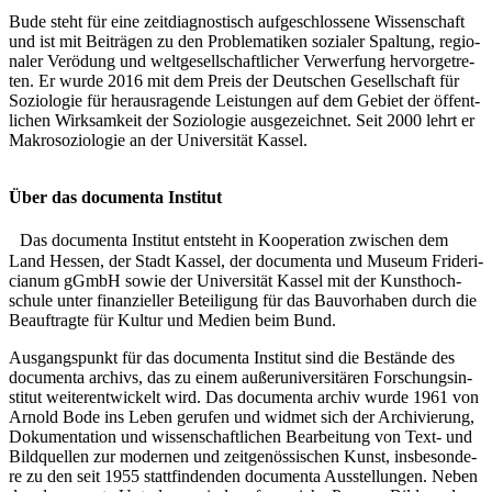
Bude steht für eine zeit­dia­gnos­tisch auf­ge­schlos­se­ne Wis­sen­schaft
und ist mit Bei­trä­gen zu den Pro­ble­ma­ti­ken sozia­ler Spal­tung, regio­
na­ler Ver­ödung und welt­ge­sell­schaft­li­cher Ver­wer­fung her­vor­ge­tre­
ten. Er wur­de 2016 mit dem Preis der Deut­schen Gesell­schaft für
Sozio­lo­gie für her­aus­ra­gen­de Leis­tun­gen auf dem Gebiet der öffent­
li­chen Wirk­sam­keit der Sozio­lo­gie aus­ge­zeich­net. Seit 2000 lehrt er
Makro­so­zio­lo­gie an der Uni­ver­si­tät Kassel.
Über das docu­men­ta Insti­tut
Das docu­men­ta Insti­tut ent­steht in Koope­ra­ti­on zwi­schen dem
Land Hes­sen, der Stadt Kas­sel, der docu­men­ta und Muse­um Fri­de­ri­
cia­num gGmbH sowie der Uni­ver­si­tät Kas­sel mit der Kunst­hoch­
schu­le unter finan­zi­el­ler Betei­li­gung für das Bau­vor­ha­ben durch die
Beauf­trag­te für Kul­tur und Medi­en beim Bund.
Aus­gangs­punkt für das docu­men­ta Insti­tut sind die Bestän­de des
docu­men­ta archivs, das zu einem außer­uni­ver­si­tä­ren For­schungs­in­
sti­tut wei­ter­ent­wi­ckelt wird. Das docu­men­ta archiv wur­de 1961 von
Arnold Bode ins Leben geru­fen und wid­met sich der Archi­vie­rung,
Doku­men­ta­ti­on und wis­sen­schaft­li­chen Bear­bei­tung von Text- und
Bild­quel­len zur moder­nen und zeit­ge­nös­si­schen Kunst, ins­be­son­de­
re zu den seit 1955 statt­fin­den­den docu­men­ta Aus­stel­lun­gen. Neben