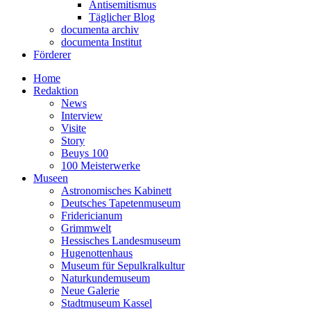
Antisemitismus
Täglicher Blog
documenta archiv
documenta Institut
Förderer
Home
Redaktion
News
Interview
Visite
Story
Beuys 100
100 Meisterwerke
Museen
Astronomisches Kabinett
Deutsches Tapetenmuseum
Fridericianum
Grimmwelt
Hessisches Landesmuseum
Hugenottenhaus
Museum für Sepulkralkultur
Naturkundemuseum
Neue Galerie
Stadtmuseum Kassel