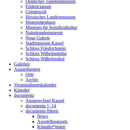
Deutsches Tapetenmuseum
Fridericianum
Grimmwelt
Hessisches Landesmuseum
Hugenottenhaus
Museum für Sepulkralkultur
Naturkundemuseum
Neue Galerie
Stadtmuseum Kassel
Schloss Friedrichstein
Schloss Wilhelmshöhe
Schloss Wilhelmsthal
Galerien
Ausstellungen
Orte
Archiv
Veranstaltungskalender
Künstler
documenta
Ausgerechnet Kassel
documenta 1–14
documenta fifteen
News
Ausstellungsorte
Künstler*innen