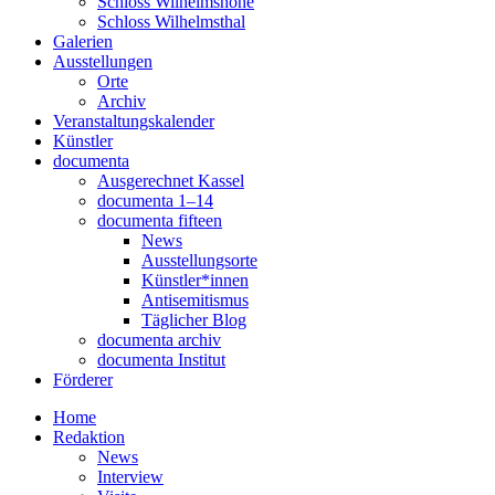
Schloss Wilhelmshöhe
Schloss Wilhelmsthal
Galerien
Ausstellungen
Orte
Archiv
Veranstaltungskalender
Künstler
documenta
Ausgerechnet Kassel
documenta 1–14
documenta fifteen
News
Ausstellungsorte
Künstler*innen
Antisemitismus
Täglicher Blog
documenta archiv
documenta Institut
Förderer
Home
Redaktion
News
Interview