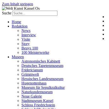
Zum Inhalt springen
Suche
Home
Redaktion
News
Interview
Visite
Story
Beuys 100
100 Meisterwerke
Museen
Astronomisches Kabinett
Deutsches Tapetenmuseum
Fridericianum
Grimmwelt
Hessisches Landesmuseum
Hugenottenhaus
Museum für Sepulkralkultur
Naturkundemuseum
Neue Galerie
Stadtmuseum Kassel
Schloss Friedrichstein