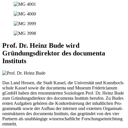
Prof. Dr. Heinz Bude wird
Gründungsdirektor des documenta
Instituts
Das Land Hes­sen, die Stadt Kas­sel, die Uni­ver­si­tät und Kunst­hoch­
schu­le Kas­sel sowie die docu­men­ta und Muse­um Fri­de­ri­cia­num
gGmbH haben den renom­mier­ten Sozio­lo­gen Prof. Dr. Heinz Bude
zum Grün­dungs­di­rek­tor des docu­men­ta Insti­tuts beru­fen. Zu Budes
ers­ten Auf­ga­ben gehö­ren die Kon­kre­ti­sie­rung der inhalt­li­chen Pro­
gram­ma­tik sowie der Auf­bau der inter­nen und exter­nen Orga­ni­sa­ti­
ons­truk­tu­ren des docu­men­ta Insti­tuts, das gegrün­det von den vier
Part­nern als unab­hän­gi­ge wis­sen­schaft­li­che Forschungs­einrichtung
entsteht.