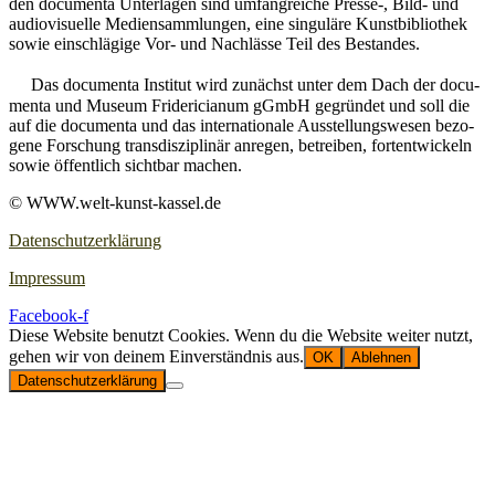
den docu­men­ta Unter­la­gen sind umfang­rei­che Presse‑, Bild- und
audio­vi­su­el­le Medi­en­samm­lun­gen, eine sin­gu­lä­re Kunst­bi­blio­thek
sowie ein­schlä­gi­ge Vor- und Nach­läs­se Teil des Bestandes.
Das docu­men­ta Insti­tut wird zunächst unter dem Dach der docu­
men­ta und Muse­um Fri­de­ri­cia­num gGmbH gegrün­det und soll die
auf die docu­men­ta und das inter­na­tio­na­le Aus­stel­lungs­we­sen bezo­
ge­ne For­schung trans­dis­zi­pli­när anre­gen, betrei­ben, fort­ent­wi­ckeln
sowie öffent­lich sicht­bar machen.
© WWW.welt-kunst-kassel.de
Datenschutzerklärung
Impressum
Facebook-f
Diese Website benutzt Cookies. Wenn du die Website weiter nutzt,
gehen wir von deinem Einverständnis aus.
OK
Ablehnen
Datenschutzerklärung