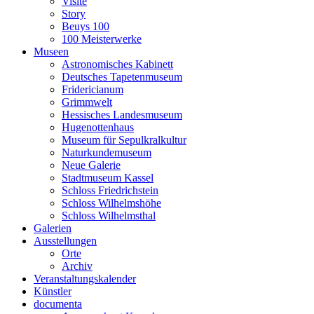
Visite
Story
Beuys 100
100 Meisterwerke
Museen
Astronomisches Kabinett
Deutsches Tapetenmuseum
Fridericianum
Grimmwelt
Hessisches Landesmuseum
Hugenottenhaus
Museum für Sepulkralkultur
Naturkundemuseum
Neue Galerie
Stadtmuseum Kassel
Schloss Friedrichstein
Schloss Wilhelmshöhe
Schloss Wilhelmsthal
Galerien
Ausstellungen
Orte
Archiv
Veranstaltungskalender
Künstler
documenta