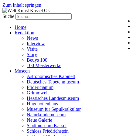
Zum Inhalt springen
Suche
Home
Redaktion
News
Interview
Visite
Story
Beuys 100
100 Meisterwerke
Museen
Astronomisches Kabinett
Deutsches Tapetenmuseum
Fridericianum
Grimmwelt
Hessisches Landesmuseum
Hugenottenhaus
Museum für Sepulkralkultur
Naturkundemuseum
Neue Galerie
Stadtmuseum Kassel
Schloss Friedrichstein