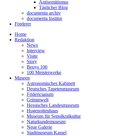
Antisemitismus
Täglicher Blog
documenta archiv
documenta Institut
Förderer
Home
Redaktion
News
Interview
Visite
Story
Beuys 100
100 Meisterwerke
Museen
Astronomisches Kabinett
Deutsches Tapetenmuseum
Fridericianum
Grimmwelt
Hessisches Landesmuseum
Hugenottenhaus
Museum für Sepulkralkultur
Naturkundemuseum
Neue Galerie
Stadtmuseum Kassel