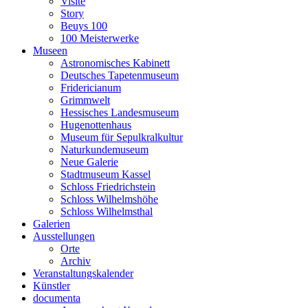
Visite
Story
Beuys 100
100 Meisterwerke
Museen
Astronomisches Kabinett
Deutsches Tapetenmuseum
Fridericianum
Grimmwelt
Hessisches Landesmuseum
Hugenottenhaus
Museum für Sepulkralkultur
Naturkundemuseum
Neue Galerie
Stadtmuseum Kassel
Schloss Friedrichstein
Schloss Wilhelmshöhe
Schloss Wilhelmsthal
Galerien
Ausstellungen
Orte
Archiv
Veranstaltungskalender
Künstler
documenta