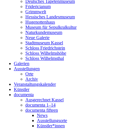
Deutsches Tapetenmuseum
Fridericianum
Grimmwelt
Hessisches Landesmuseum
Hugenottenhaus
Museum für Sepulkralkultur
Naturkundemuseum
Neue Galerie
Stadtmuseum Kassel
Schloss Friedrichstein
Schloss Wilhelmshöhe
Schloss Wilhelmsthal
Galerien
Ausstellungen
Orte
Archiv
Veranstaltungskalender
Künstler
documenta
Ausgerechnet Kassel
documenta 1–14
documenta fifteen
News
Ausstellungsorte
Künstler*innen