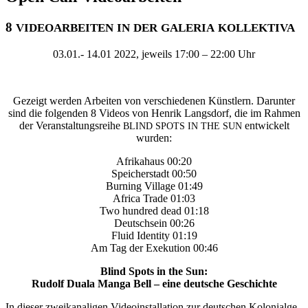
8
VIDEOARBEITEN
IN
DER
GALERIA
KOLLEKTIVA
03.01.- 14.01 2022, jeweils 17:00 – 22:00 Uhr
Gezeigt wer­den Arbei­ten von ver­schie­de­nen Künst­lern. Dar­un­ter
sind die fol­gen­den 8 Vide­os von Hen­rik Lang­sdorf, die im Rah­men
der Ver­an­stal­tungs­rei­he
ent­wi­ckelt
BLIND
SPOTS
IN
THE
SUN
wurden:
Afri­ka­haus 00:20
Spei­cher­stadt 00:50
Bur­ning Vil­la­ge 01:49
Afri­ca Trade 01:03
Two hundred dead 01:18
Deutsch­sein 00:26
Flu­id Iden­ti­ty 01:19
Am Tag der Exe­ku­ti­on 00:46
Blind Spots in the Sun:
Rudolf Dua­la Man­ga Bell – eine deut­sche Geschichte
In die­ser zwei­ka­na­li­gen Video­in­stal­la­ti­on zur deut­schen Kolo­ni­al­ge­