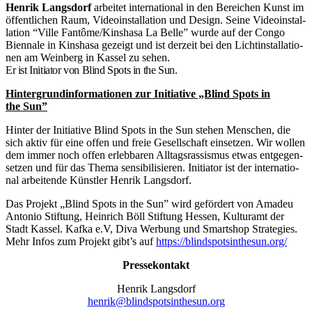
Hen­rik Lang­sdorf
arbei­tet inter­na­tio­nal in den Berei­chen Kunst im
öffent­li­chen Raum, Video­in­stal­la­ti­on und Design. Sei­ne Video­in­stal­
la­ti­on “Ville Fantôme/Kinshasa La Bel­le” wur­de auf der Con­go
Bien­na­le in Kin­sha­sa gezeigt und ist der­zeit bei den Licht­in­stal­la­tio­
nen am Wein­berg in Kas­sel zu sehen.
Er ist Initia­tor von Blind Spots in the Sun.
Hin­ter­grund­in­for­ma­tio­nen zur Initia­ti­ve „Blind Spots in
the Sun”
Hin­ter der Initia­ti­ve Blind Spots in the Sun ste­hen Men­schen, die
sich aktiv für eine offen und freie Gesell­schaft ein­set­zen. Wir wol­len
dem immer noch offen erleb­ba­ren All­tags­ras­sis­mus etwas ent­ge­gen­
set­zen und für das The­ma sen­si­bi­li­sie­ren. Initia­tor ist der inter­na­tio­
nal arbei­ten­de Künst­ler Hen­rik Langsdorf.
Das Pro­jekt „Blind Spots in the Sun” wird geför­dert von Ama­deu
Anto­nio Stif­tung, Hein­rich Böll Stif­tung Hes­sen, Kul­tur­amt der
Stadt Kas­sel. Kaf­ka e.V, Diva Wer­bung und Smart­shop Stra­te­gies.
Mehr Infos zum Pro­jekt gibt’s auf
https://blindspotsinthesun.org/
Pres­se­kon­takt
Hen­rik Lang­sdorf
henrik@blindspotsinthesun.org