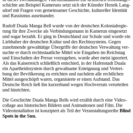
schich­te am Bei­spiel Kame­runs setzt sich der Künst­ler Hen­rik Lang­
sdorf mit Fra­gen von gemein­sa­mer Geschich­te, kul­tu­rel­ler Iden­ti­tät
und Ras­sis­mus auseinander.
Rudolf Dua­la Man­ga Bell wur­de von der deut­schen Kolo­ni­al­re­gie­
rung für ihre Zwe­cke als Ver­bin­dungs­mann in Kame­run ein­ge­setzt
und sogar bezahlt. Er ging in Deutsch­land zur Schu­le und wur­de ein
Lieb­ha­ber der deut­schen Kul­tur und des Rechts­sys­tems. Gegen
zuneh­men­de gewalt­tä­ti­ge Über­grif­fe der deut­schen Ver­wal­tung ver­
such­te er durch rechts­staat­li­che Mit­tel wie Ein­ga­ben im Reichs­tag
und Ein­schal­ten der Pres­se vor­zu­ge­hen, wur­de aber meist igno­riert.
Als das Kai­ser­reich schließ­lich ent­schied, in der Hafen­stadt Dua­la
ein Apart­heids­sys­tem durch gewalt­sa­me Ent­eig­nung und Ver­trei­
bung der Bevöl­ke­rung zu errich­ten und nach­dem alle recht­li­chen
Mit­tel aus­ge­schöpft waren, orga­ni­sier­te er einen Auf­stand. Das
Deut­sche Reich ließ ihn kur­zer­hand wegen Hoch­ver­rats ver­ur­tei­len
und hinrichten.
Die Geschich­te Dua­la Man­ga Bells wird erzählt durch eine Video­
col­la­ge aus his­to­ri­schen Bil­dern und Ani­ma­tio­nen und Film. Die
Video­in­stal­la­ti­on ist kon­zi­piert als Teil der Ver­an­stal­tungs­rei­he
Blind
Spots in the Sun.