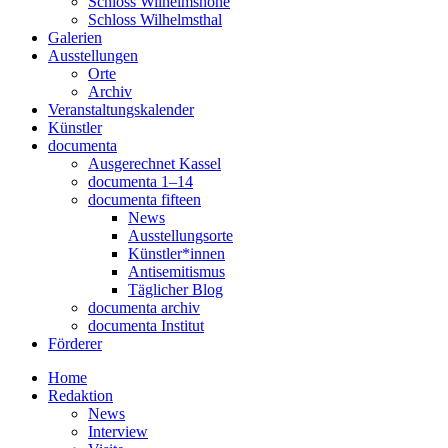
Schloss Wilhelmshöhe
Schloss Wilhelmsthal
Galerien
Ausstellungen
Orte
Archiv
Veranstaltungskalender
Künstler
documenta
Ausgerechnet Kassel
documenta 1–14
documenta fifteen
News
Ausstellungsorte
Künstler*innen
Antisemitismus
Täglicher Blog
documenta archiv
documenta Institut
Förderer
Home
Redaktion
News
Interview