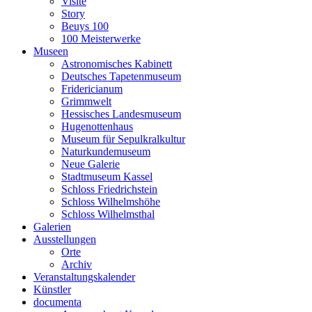
Visite
Story
Beuys 100
100 Meisterwerke
Museen
Astronomisches Kabinett
Deutsches Tapetenmuseum
Fridericianum
Grimmwelt
Hessisches Landesmuseum
Hugenottenhaus
Museum für Sepulkralkultur
Naturkundemuseum
Neue Galerie
Stadtmuseum Kassel
Schloss Friedrichstein
Schloss Wilhelmshöhe
Schloss Wilhelmsthal
Galerien
Ausstellungen
Orte
Archiv
Veranstaltungskalender
Künstler
documenta