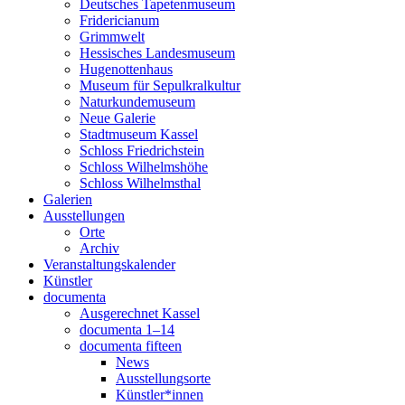
Deutsches Tapetenmuseum
Fridericianum
Grimmwelt
Hessisches Landesmuseum
Hugenottenhaus
Museum für Sepulkralkultur
Naturkundemuseum
Neue Galerie
Stadtmuseum Kassel
Schloss Friedrichstein
Schloss Wilhelmshöhe
Schloss Wilhelmsthal
Galerien
Ausstellungen
Orte
Archiv
Veranstaltungskalender
Künstler
documenta
Ausgerechnet Kassel
documenta 1–14
documenta fifteen
News
Ausstellungsorte
Künstler*innen