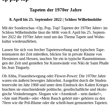
Tapeten der 1970er Jahre
8. April bis 25. Sep­tem­ber 2022 | Schloss Wilhelmshöhe
Mit der Son­der­schau »Op, Pop, Top! Tape­ten der 1970er Jah­re« im
Schloss Wil­helms­hö­he lässt die
vom 8. April bis 25. Sep­tem­
MHK
ber 2022 die 1970er Jah­re rund um das The­ma Tape­te und Wohn­
kul­tur wiederaufleben.
Las­sen Sie sich von fre­cher Tape­ten­wer­bung und typi­schen Tape­
ten­mus­tern der Zeit mit­rei­ßen, bli­cken Sie in pri­va­te Räu­me von
Hes­sin­nen und Hes­sen, tau­chen Sie ein in typi­sche Raum­stim­mun­
gen der Zeit und genie­ßen Sie Kunst­wän­de von Niki de Saint Phal­le
bis Jean Tinguely.
Ob Abba, Frau­en­be­we­gung oder Flower-Power: Die 1970er Jah­re
waren ein äußerst beweg­tes Jahr­zehnt. Aus­ge­löst durch die Stu­den­
ten­re­vol­te im Jahr 1968 und unter dem Ein­druck des Kal­ten Krie­ges
brach­ten sie ein­schnei­den­de poli­ti­sche, gesell­schaft­li­che und öko­lo­
gi­sche Ver­än­de­run­gen. Slo­gans wie »Atom­kraft – nein dan­ke!«,
»Jute statt Plas­tik« oder »Mein Bauch gehört mir« gehö­ren zu den
70ern wie die Pril-Blu­me oder die schrill-bunt gemus­ter­ten Tapeten.