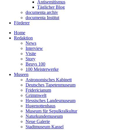
Antisemitismus
Täglicher Blog
documenta archiv
documenta Institut
Förderer
Home
Redaktion
News
Interview
Visite
Story
Beuys 100
100 Meisterwerke
Museen
Astronomisches Kabinett
Deutsches Tapetenmuseum
Fridericianum
Grimmwelt
Hessisches Landesmuseum
Hugenottenhaus
Museum für Sepulkralkultur
Naturkundemuseum
Neue Galerie
Stadtmuseum Kassel