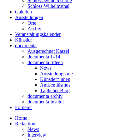
Schloss Wilhelmshöhe
Schloss Wilhelmsthal
Galerien
Ausstellungen
Orte
Archiv
Veranstaltungskalender
Künstler
documenta
Ausgerechnet Kassel
documenta 1–14
documenta fifteen
News
Ausstellungsorte
Künstler*innen
Antisemitismus
Täglicher Blog
documenta archiv
documenta Institut
Förderer
Home
Redaktion
News
Interview