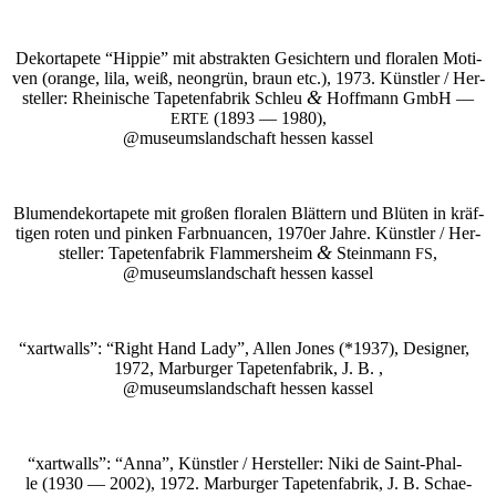
Dekor­ta­pe­te “Hip­pie” mit abs­trak­ten Gesich­tern und flo­ra­len Moti­
ven (oran­ge, lila, weiß, neon­grün, braun etc.), 1973. Künst­ler / Her­
&
stel­ler: Rhei­ni­sche Tape­ten­fa­brik Schleu
Hoff­mann GmbH —
(1893 — 1980),
ERTE
@museumslandschaft hes­sen kassel
Blu­men­de­kor­ta­pe­te mit gro­ßen flo­ra­len Blät­tern und Blü­ten in kräf­
ti­gen roten und pin­ken Farb­nu­an­cen, 1970er Jah­re. Künst­ler / Her­
&
stel­ler: Tape­ten­fa­brik Flam­mers­heim
Stein­mann
,
FS
@museumslandschaft hes­sen kassel
“
xart­walls”: “Right Hand Lady”, Allen Jones (*1937), Desi­gner,
1972, Mar­bur­ger Tape­ten­fa­brik, J. B. ,
@museumslandschaft hes­sen kassel
“
xart­walls”: “Anna”, Künst­ler / Her­stel­ler: Niki de Saint-Phal­
le (1930 — 2002), 1972. Mar­bur­ger Tape­ten­fa­brik, J. B. Schae­