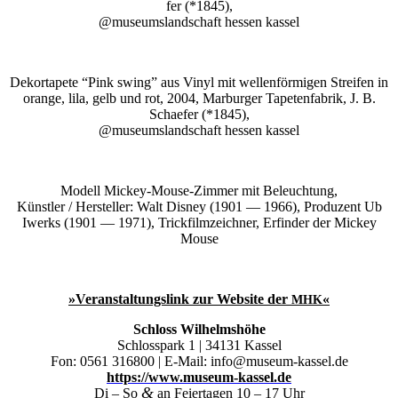
fer (*1845),
@museumslandschaft hes­sen kassel
Dekor­ta­pe­te “Pink swing” aus Vinyl mit wel­len­för­mi­gen Strei­fen in
oran­ge, lila, gelb und rot, 2004, Mar­bur­ger Tape­ten­fa­brik, J. B.
Schae­fer (*1845),
@museumslandschaft hes­sen kassel
Modell Mickey-Mou­se-Zim­mer mit Beleuch­tung,
Künst­ler / Her­stel­ler: Walt Dis­ney (1901 — 1966), Pro­du­zent Ub
Iwerks (1901 — 1971), Trick­film­zeich­ner, Erfin­der der Mickey
Mouse
»Ver­an­stal­tungs­link zur Web­site der
«
MHK
Schloss Wil­helms­hö­he
Schloss­park 1 | 34131 Kas­sel
Fon: 0561 316800 | E‑Mail: info@museum-kassel.de
https://www.museum-kassel.de
&
Di – So
an Fei­er­ta­gen 10 – 17 Uhr