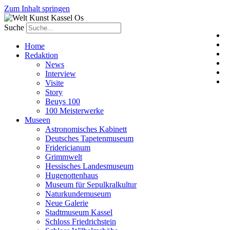
Zum Inhalt springen
Suche
Home
Redaktion
News
Interview
Visite
Story
Beuys 100
100 Meisterwerke
Museen
Astronomisches Kabinett
Deutsches Tapetenmuseum
Fridericianum
Grimmwelt
Hessisches Landesmuseum
Hugenottenhaus
Museum für Sepulkralkultur
Naturkundemuseum
Neue Galerie
Stadtmuseum Kassel
Schloss Friedrichstein