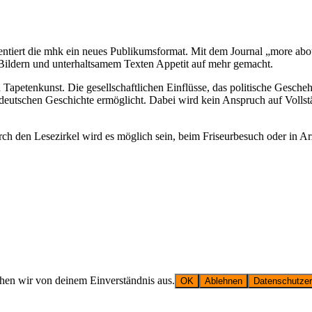
en­tiert die mhk ein neu­es Publi­kums­for­mat. Mit dem Jour­nal „more about“
 Bil­dern und unter­halt­sa­mem Tex­ten Appe­tit auf mehr gemacht.
ape­ten­kunst. Die gesell­schaft­li­chen Ein­flüs­se, das poli­ti­sche Gesche
er deut­schen Geschich­te ermög­licht. Dabei wird kein Anspruch auf Voll­stä
n Lese­zir­kel wird es mög­lich sein, beim Fri­seur­be­such oder in Arzt­p
ehen wir von deinem Einverständnis aus.
OK
Ablehnen
Datenschutzer