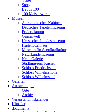
Visite
Story
Beuys 100
100 Meisterwerke
Museen
Astronomisches Kabinett
Deutsches Tapetenmuseum
Fridericianum
Grimmwelt
Hessisches Landesmuseum
Hugenottenhaus
Museum für Sepulkralkultur
Naturkundemuseum
Neue Galerie
Stadtmuseum Kassel
Schloss Friedrichstein
Schloss Wilhelmshöhe
Schloss Wilhelmsthal
Galerien
Ausstellungen
Orte
Archiv
Veranstaltungskalender
Künstler
documenta