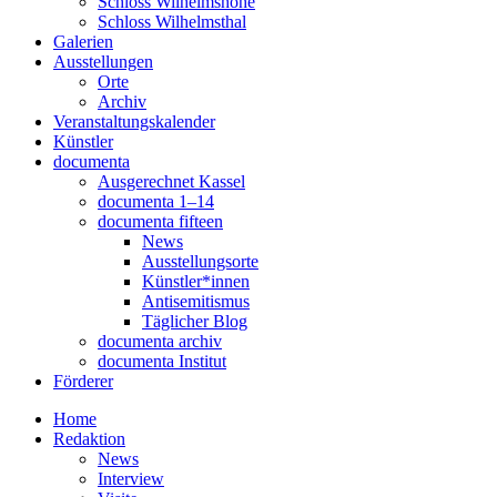
Schloss Wilhelmshöhe
Schloss Wilhelmsthal
Galerien
Ausstellungen
Orte
Archiv
Veranstaltungskalender
Künstler
documenta
Ausgerechnet Kassel
documenta 1–14
documenta fifteen
News
Ausstellungsorte
Künstler*innen
Antisemitismus
Täglicher Blog
documenta archiv
documenta Institut
Förderer
Home
Redaktion
News
Interview