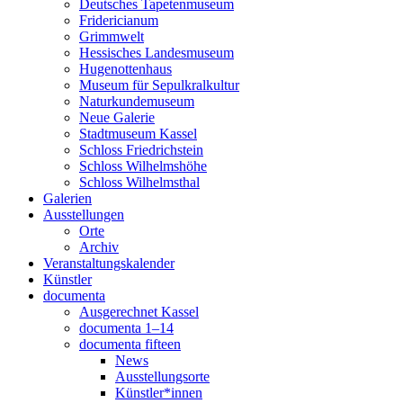
Deutsches Tapetenmuseum
Fridericianum
Grimmwelt
Hessisches Landesmuseum
Hugenottenhaus
Museum für Sepulkralkultur
Naturkundemuseum
Neue Galerie
Stadtmuseum Kassel
Schloss Friedrichstein
Schloss Wilhelmshöhe
Schloss Wilhelmsthal
Galerien
Ausstellungen
Orte
Archiv
Veranstaltungskalender
Künstler
documenta
Ausgerechnet Kassel
documenta 1–14
documenta fifteen
News
Ausstellungsorte
Künstler*innen