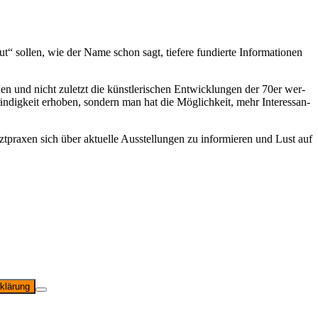
 sol­len, wie der Name schon sagt, tie­fe­re fun­dier­te Infor­ma­tio­nen
­hen und nicht zuletzt die künst­le­ri­schen Ent­wick­lun­gen der 70er wer­
n­dig­keit erho­ben, son­dern man hat die Mög­lich­keit, mehr Inter­es­san­
ra­xen sich über aktu­el­le Aus­stel­lun­gen zu infor­mie­ren und Lust auf
klärung