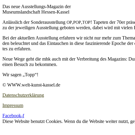
Das neue Aus­stel­lungs-Maga­zin der
Muse­ums­land­schaft Hessen-Kassel
Anläss­lich der Son­der­aus­stel­lung
,
,
! Tape­ten der 70er prä­s
OP
POP
TOP
zu der jewei­li­gen Aus­stel­lung gebo­ten wer­den, dabei wird mit vie­len
Bei der aktu­el­len Aus­stel­lung erfah­ren wir nicht nur mehr zum The­ma T
den beleuch­tet und das Ein­tau­chen in die­se fas­zi­nie­ren­de Epo­che d
tes zu erfahren.
Neue Wege geht die mhk auch mit der Ver­brei­tung des Maga­zins: Durch de
einen Besuch zu bekommen.
Wir sagen „Topp“!
© WWW.welt-kunst-kassel.de
Datenschutzerklärung
Impressum
Facebook-f
Diese Website benutzt Cookies. Wenn du die Website weiter nutzt, g