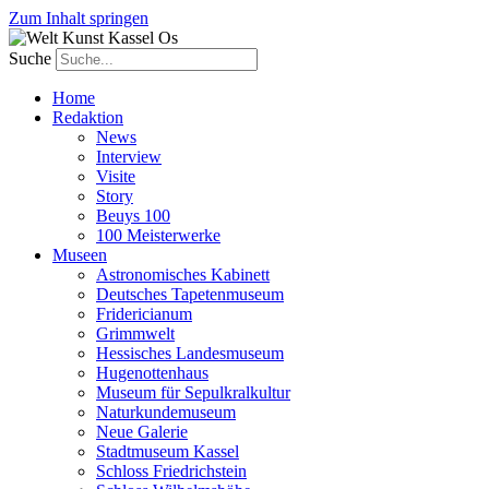
Zum Inhalt springen
Suche
Home
Redaktion
News
Interview
Visite
Story
Beuys 100
100 Meisterwerke
Museen
Astronomisches Kabinett
Deutsches Tapetenmuseum
Fridericianum
Grimmwelt
Hessisches Landesmuseum
Hugenottenhaus
Museum für Sepulkralkultur
Naturkundemuseum
Neue Galerie
Stadtmuseum Kassel
Schloss Friedrichstein