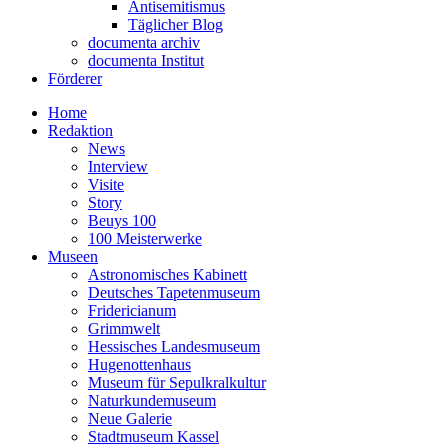
Antisemitismus
Täglicher Blog
documenta archiv
documenta Institut
Förderer
Home
Redaktion
News
Interview
Visite
Story
Beuys 100
100 Meisterwerke
Museen
Astronomisches Kabinett
Deutsches Tapetenmuseum
Fridericianum
Grimmwelt
Hessisches Landesmuseum
Hugenottenhaus
Museum für Sepulkralkultur
Naturkundemuseum
Neue Galerie
Stadtmuseum Kassel