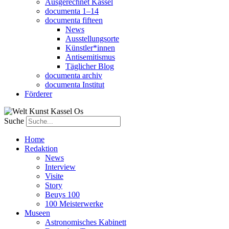
Ausgerechnet Kassel
documenta 1–14
documenta fifteen
News
Ausstellungsorte
Künstler*innen
Antisemitismus
Täglicher Blog
documenta archiv
documenta Institut
Förderer
Suche
Home
Redaktion
News
Interview
Visite
Story
Beuys 100
100 Meisterwerke
Museen
Astronomisches Kabinett