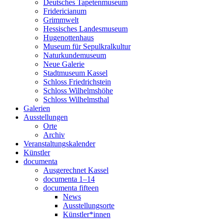
Deutsches Tapetenmuseum
Fridericianum
Grimmwelt
Hessisches Landesmuseum
Hugenottenhaus
Museum für Sepulkralkultur
Naturkundemuseum
Neue Galerie
Stadtmuseum Kassel
Schloss Friedrichstein
Schloss Wilhelmshöhe
Schloss Wilhelmsthal
Galerien
Ausstellungen
Orte
Archiv
Veranstaltungskalender
Künstler
documenta
Ausgerechnet Kassel
documenta 1–14
documenta fifteen
News
Ausstellungsorte
Künstler*innen