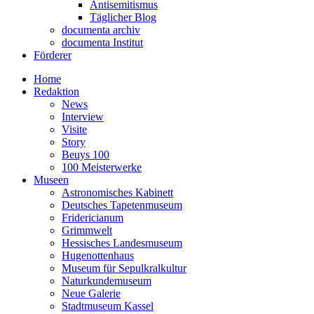
Antisemitismus
Täglicher Blog
documenta archiv
documenta Institut
Förderer
Home
Redaktion
News
Interview
Visite
Story
Beuys 100
100 Meisterwerke
Museen
Astronomisches Kabinett
Deutsches Tapetenmuseum
Fridericianum
Grimmwelt
Hessisches Landesmuseum
Hugenottenhaus
Museum für Sepulkralkultur
Naturkundemuseum
Neue Galerie
Stadtmuseum Kassel