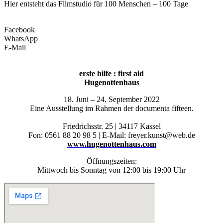
Hier ent­steht das Film­stu­dio für 100 Men­schen – 100 Tage
Facebook
WhatsApp
E‑Mail
ers­te hil­fe : first aid
Huge­not­ten­haus
18. Juni – 24. Sep­tem­ber 2022
Eine Aus­stel­lung im Rah­men der docu­men­ta fif­teen.
Fried­richs­str. 25 | 34117 Kas­sel
Fon: 0561 88 20 98 5 | E‑Mail: freyer.kunst@web.de
www.hugenottenhaus.com
Öff­nungs­zei­ten:
Mitt­woch bis Sonn­tag von 12:00 bis 19:00 Uhr