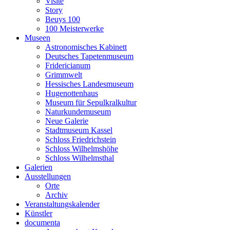
Visite
Story
Beuys 100
100 Meisterwerke
Museen
Astronomisches Kabinett
Deutsches Tapetenmuseum
Fridericianum
Grimmwelt
Hessisches Landesmuseum
Hugenottenhaus
Museum für Sepulkralkultur
Naturkundemuseum
Neue Galerie
Stadtmuseum Kassel
Schloss Friedrichstein
Schloss Wilhelmshöhe
Schloss Wilhelmsthal
Galerien
Ausstellungen
Orte
Archiv
Veranstaltungskalender
Künstler
documenta