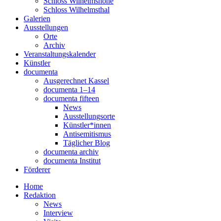
Schloss Wilhelmshöhe
Schloss Wilhelmsthal
Galerien
Ausstellungen
Orte
Archiv
Veranstaltungskalender
Künstler
documenta
Ausgerechnet Kassel
documenta 1–14
documenta fifteen
News
Ausstellungsorte
Künstler*innen
Antisemitismus
Täglicher Blog
documenta archiv
documenta Institut
Förderer
Home
Redaktion
News
Interview