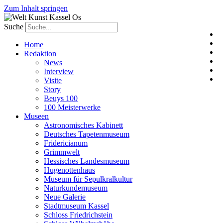
Zum Inhalt springen
Suche
Home
Redaktion
News
Interview
Visite
Story
Beuys 100
100 Meisterwerke
Museen
Astronomisches Kabinett
Deutsches Tapetenmuseum
Fridericianum
Grimmwelt
Hessisches Landesmuseum
Hugenottenhaus
Museum für Sepulkralkultur
Naturkundemuseum
Neue Galerie
Stadtmuseum Kassel
Schloss Friedrichstein