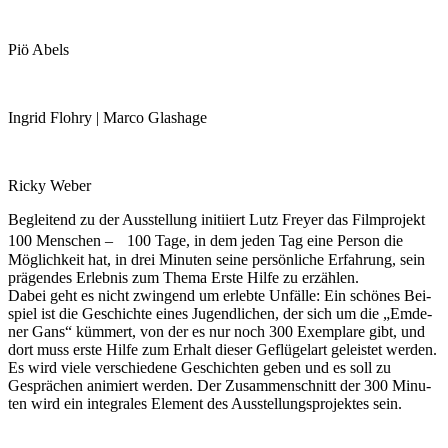
Piö Abels
Ingrid Flohry | Mar­co Glashage
Ricky Weber
Beglei­tend zu der Aus­stel­lung initi­iert Lutz Frey­er das Film­pro­jekt
100 Men­schen – 100 Tage, in dem jeden Tag eine Per­son die
Mög­lich­keit hat, in drei Minu­ten sei­ne per­sön­li­che Erfah­rung, sein
prä­gen­des Erleb­nis zum The­ma Ers­te Hil­fe zu erzählen.
Dabei geht es nicht zwin­gend um erleb­te Unfäl­le: Ein schö­nes Bei­
spiel ist die Geschich­te eines Jugend­li­chen, der sich um die „Emde­
ner Gans“ küm­mert, von der es nur noch 300 Exem­pla­re gibt, und
dort muss ers­te Hil­fe zum Erhalt die­ser Geflü­gel­art geleis­tet wer­den.
Es wird vie­le ver­schie­de­ne Geschich­ten geben und es soll zu
Gesprä­chen ani­miert wer­den. Der Zusam­men­schnitt der 300 Minu­
ten wird ein inte­gra­les Ele­ment des Aus­stel­lungs­pro­jek­tes sein.