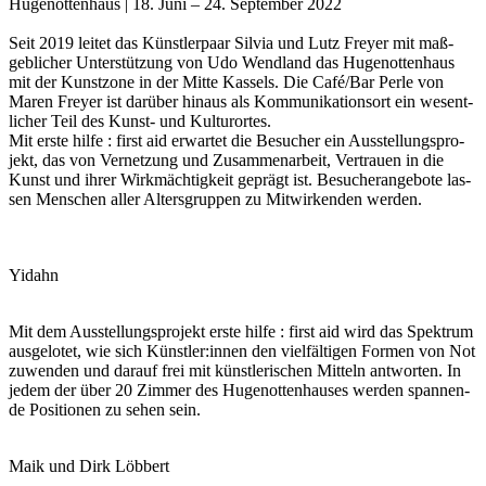
Huge­not­ten­haus | 18. Juni – 24. Sep­tem­ber 2022
Seit 2019 lei­tet das Künst­ler­paar Sil­via und Lutz Frey­er mit maß­
geb­li­cher Unter­stüt­zung von Udo Wend­land das Huge­not­ten­haus
mit der Kunst­zo­ne in der Mit­te Kas­sels. Die Café/Bar Per­le von
Maren Frey­er ist dar­über hin­aus als Kom­mu­ni­ka­ti­ons­ort ein wesent­
li­cher Teil des Kunst- und Kulturortes.
Mit ers­te hil­fe : first aid erwar­tet die Besu­cher ein Aus­stel­lungs­pro­
jekt, das von Ver­net­zung und Zusam­men­ar­beit, Ver­trau­en in die
Kunst und ihrer Wirk­mäch­tig­keit geprägt ist. Besu­cher­an­ge­bo­te las­
sen Men­schen aller Alters­grup­pen zu Mit­wir­ken­den werden.
Yidahn
Mit dem Aus­stel­lungs­pro­jekt ers­te hil­fe : first aid wird das Spek­trum
aus­ge­lo­tet, wie sich Künstler:innen den viel­fäl­ti­gen For­men von Not
zuwen­den und dar­auf frei mit künst­le­ri­schen Mit­teln ant­wor­ten. In
jedem der über 20 Zim­mer des Huge­not­ten­hau­ses wer­den span­nen­
de Posi­tio­nen zu sehen sein.
Maik und Dirk Löbbert