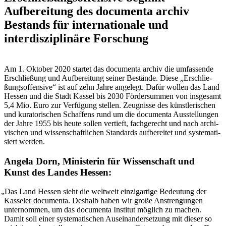
Aufbereitung des documenta archiv
Bestands für internationale und
interdisziplinäre Forschung
Am 1. Okto­ber 2020 star­tet das docu­men­ta archiv die umfas­sen­de
Erschlie­ßung und Auf­be­rei­tung sei­ner Bestän­de. Die­se „Erschlie­
ßungs­of­fen­si­ve“ ist auf zehn Jah­re ange­legt. Dafür wol­len das Land
Hes­sen und die Stadt Kas­sel bis 2030 För­der­sum­men von ins­ge­samt
5,4 Mio. Euro zur Ver­fü­gung stel­len. Zeug­nis­se des künst­le­ri­schen
und kura­to­ri­schen Schaf­fens rund um die docu­men­ta Aus­stel­lun­gen
der Jah­re 1955 bis heu­te sol­len ver­tieft, fach­ge­recht und nach archi­
vi­schen und wis­sen­schaft­li­chen Stan­dards auf­be­rei­tet und sys­te­ma­ti­
siert werden.
Angela Dorn, Ministerin für Wissenschaft und
Kunst des Landes Hessen:
„
Das Land Hes­sen sieht die welt­weit ein­zig­ar­ti­ge Bedeu­tung der
Kas­se­ler docu­men­ta. Des­halb haben wir gro­ße Anstren­gun­gen
unter­nom­men, um das docu­men­ta Insti­tut mög­lich zu machen.
Damit soll einer sys­te­ma­ti­schen Aus­ein­an­der­set­zung mit die­ser so