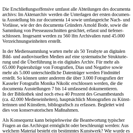
Die Erschlie­ßungs­of­fen­si­ve umfasst alle Abtei­lun­gen des docu­men­ta
archivs: Im Akten­ar­chiv wer­den die Unter­la­gen der ers­ten docu­men­
ta Aus­stel­lung bis zur docu­men­ta 14 sowie umfang­rei­che Nach- und
Vor­läs­se, wie der des docu­men­ta Grün­ders Arnold Bode, sowie die
Samm­lung von Pres­se­aus­schnit­ten gesich­tet, erfasst und tief­en­er­
schlos­sen. Ins­ge­samt wer­den zu 560 lfm Archi­va­li­en rund 45.000
Ver­zeich­nungs­ein­hei­ten erstellt.
In der Medi­en­samm­lung war­ten mehr als 50 Tera­byte an digi­ta­len
Bild- und audio­vi­su­el­len Medi­en auf eine sys­te­ma­ti­sche Struk­tu­rie­
rung und die Über­füh­rung in ein digi­ta­les Archiv. Für mehr als
65.000 Papier­ab­zü­ge von Foto­gra­fien, Dias und Nega­ti­ve sowie
mehr als 5.000 unter­schied­li­che Daten­trä­ger wer­den Find­mit­tel
erstellt. So kön­nen unter ande­rem die über 3.000 Foto­gra­fien der
Kas­se­ler Foto­gra­fin Moni­ka Niko­lic erschlos­sen wer­den, die die
docu­men­ta Aus­stel­lun­gen 7 bis 14 umfas­send doku­men­tie­ren.
In der Biblio­thek sind noch etwa 40 Pro­zent des Gesamt­be­stands
(ca. 42.000 Medi­en­ein­hei­ten), haupt­säch­lich Mono­gra­fien zu Künst­
le­rin­nen und Künst­lern, biblio­gra­fisch zu erfas­sen. Beglei­tet wird
dies von kon­ser­va­to­ri­schen Maßnahmen.
Als Kon­se­quenz kann bei­spiels­wei­se die Beant­wor­tung typi­scher
Fra­gen an das Archiv­gut ermög­licht oder beschleu­nigt wer­den: Aus
wel­chem Mate­ri­al besteht ein bestimm­tes Kunst­werk? Wie wur­de es