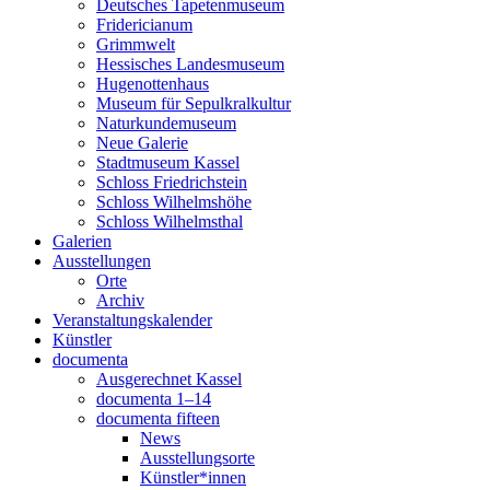
Deutsches Tapetenmuseum
Fridericianum
Grimmwelt
Hessisches Landesmuseum
Hugenottenhaus
Museum für Sepulkralkultur
Naturkundemuseum
Neue Galerie
Stadtmuseum Kassel
Schloss Friedrichstein
Schloss Wilhelmshöhe
Schloss Wilhelmsthal
Galerien
Ausstellungen
Orte
Archiv
Veranstaltungskalender
Künstler
documenta
Ausgerechnet Kassel
documenta 1–14
documenta fifteen
News
Ausstellungsorte
Künstler*innen