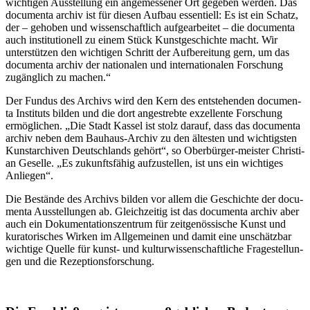
wich­ti­gen Aus­stel­lung ein ange­mes­se­ner Ort gege­ben wer­den. Das
docu­men­ta archiv ist für die­sen Auf­bau essen­ti­ell: Es ist ein Schatz,
der – geho­ben und wis­sen­schaft­lich auf­ge­ar­bei­tet – die docu­men­ta
auch insti­tu­tio­nell zu einem Stück Kunst­ge­schich­te macht. Wir
unter­stüt­zen den wich­ti­gen Schritt der Auf­be­rei­tung gern, um das
docu­men­ta archiv der natio­na­len und inter­na­tio­na­len For­schung
zugäng­lich zu machen.“
Der Fun­dus des Archivs wird den Kern des ent­ste­hen­den docu­men­
ta Insti­tuts bil­den und die dort ange­streb­te exzel­len­te For­schung
ermög­li­chen. „Die Stadt Kas­sel ist stolz dar­auf, dass das docu­men­ta
archiv neben dem Bau­haus-Archiv zu den ältes­ten und wich­tigs­ten
Kunst­ar­chi­ven Deutsch­lands gehört“, so Ober­bür­ger-meis­ter Chris­ti­
an Gesel­le. „Es zukunfts­fä­hig auf­zu­stel­len, ist uns ein wich­ti­ges
Anliegen“.
Die Bestän­de des Archivs bil­den vor allem die Geschich­te der docu­
men­ta Aus­stel­lun­gen ab. Gleich­zei­tig ist das docu­men­ta archiv aber
auch ein Doku­men­ta­ti­ons­zen­trum für zeit­ge­nös­si­sche Kunst und
kura­to­ri­sches Wir­ken im All­ge­mei­nen und damit eine unschätz­bar
wich­ti­ge Quel­le für kunst- und kul­tur­wis­sen­schaft­li­che Fra­ge­stel­lun­
gen und die Rezeptionsforschung.