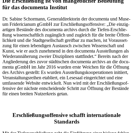
Die Erschließung ist von maßgeblicher Bedeutung
für das documenta Institut
Dr. Sabi­ne Schor­mann, Gene­ral­di­rek­to­rin der docu­men­ta und Muse­
um Fri­de­ri­cia­num gGmbH zur Erschlie­ßungs­of­fen­si­ve: „Die ein­zig­
ar­ti­gen Bestän­de des docu­men­ta archivs durch die Tie­fen-Erschlie­
ßung wis­sen­schaft­lich zugäng­lich und zugleich für die brei­te Öffent­
lich­keit und die Stadt­ge­sell­schaft greif­bar zu machen, ist Vor­aus­set­
zung für einen leben­di­gen Aus­tausch zwi­schen Wis­sen­schaft und
Kunst, wie er auch zuneh­mend in den docu­men­ta Aus­stel­lun­gen als
Wie­der­an­nä­he­rung zwei­er Dis­zi­pli­nen statt­fin­det.“ Bereits nach der
Anglie­de­rung des zuvor städ­ti­schen docu­men­ta archivs an die docu­
men­ta gGmbH im Jahr 2016 wur­den ers­te Wei­chen für die Öff­nung
des Archivs gestellt: Es wur­den Aus­stel­lungs­ko­ope­ra­tio­nen initi­iert,
Ver­an­stal­tungs­rei­hen eta­bliert, ein Lese­saal ein­ge­rich­tet und eine
umfas­sen­de Web­site ent­wi­ckelt. Nun wird mit der Erschlie­ßungs­of­
fen­si­ve der nächs­te ent­schei­den­de Schritt zur Öff­nung der Bestän­de
für einen brei­ten Nut­zer­kreis getan.
Erschließungsoffensive schafft internationale
Standards