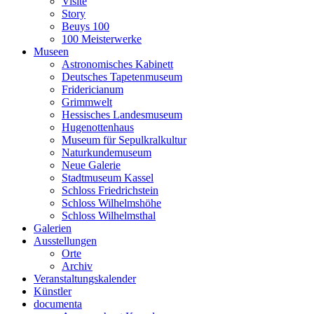
Visite
Story
Beuys 100
100 Meisterwerke
Museen
Astronomisches Kabinett
Deutsches Tapetenmuseum
Fridericianum
Grimmwelt
Hessisches Landesmuseum
Hugenottenhaus
Museum für Sepulkralkultur
Naturkundemuseum
Neue Galerie
Stadtmuseum Kassel
Schloss Friedrichstein
Schloss Wilhelmshöhe
Schloss Wilhelmsthal
Galerien
Ausstellungen
Orte
Archiv
Veranstaltungskalender
Künstler
documenta