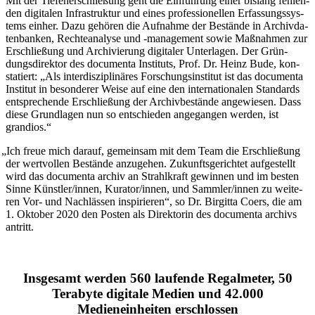
Mit der Tief­en­er­schlie­ßung geht die Ein­füh­rung einer bis­lang feh­len­
den digi­ta­len Infra­struk­tur und eines pro­fes­sio­nel­len Erfas­sungs­sys­
tems ein­her. Dazu gehö­ren die Auf­nah­me der Bestän­de in Archiv­da­
ten­ban­ken, Rech­te­an­a­ly­se und ‑manage­ment sowie Maß­nah­men zur
Erschlie­ßung und Archi­vie­rung digi­ta­ler Unter­la­gen. Der Grün­
dungs­di­rek­tor des docu­men­ta Insti­tuts, Prof. Dr. Heinz Bude, kon­
sta­tiert: „Als inter­dis­zi­pli­nä­res For­schungs­in­sti­tut ist das docu­men­ta
Insti­tut in beson­de­rer Wei­se auf eine den inter­na­tio­na­len Stan­dards
ent­spre­chen­de Erschlie­ßung der Archiv­be­stän­de ange­wie­sen. Dass
die­se Grund­la­gen nun so ent­schie­den ange­gan­gen wer­den, ist
grandios.“
„
Ich freue mich dar­auf, gemein­sam mit dem Team die Erschlie­ßung
der wert­vol­len Bestän­de anzu­ge­hen. Zukunfts­ge­rich­tet auf­ge­stellt
wird das docu­men­ta archiv an Strahl­kraft gewin­nen und im bes­ten
Sin­ne Künstler/innen, Kurator/innen, und Sammler/innen zu wei­te­
ren Vor- und Nach­läs­sen inspi­rie­ren“, so Dr. Bir­git­ta Coers, die am
1. Okto­ber 2020 den Pos­ten als Direk­to­rin des docu­men­ta archivs
antritt.
Insgesamt werden 560 laufende Regalmeter, 50
Terabyte digitale Medien und 42.000
Medieneinheiten erschlossen