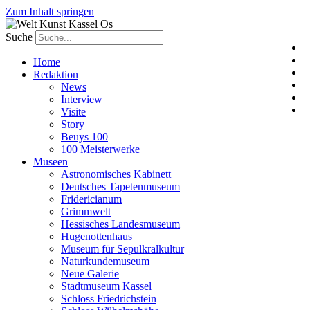
Zum Inhalt springen
Suche
Home
Redaktion
News
Interview
Visite
Story
Beuys 100
100 Meisterwerke
Museen
Astronomisches Kabinett
Deutsches Tapetenmuseum
Fridericianum
Grimmwelt
Hessisches Landesmuseum
Hugenottenhaus
Museum für Sepulkralkultur
Naturkundemuseum
Neue Galerie
Stadtmuseum Kassel
Schloss Friedrichstein