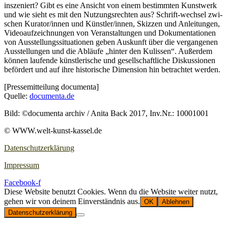
insze­niert? Gibt es eine Ansicht von einem bestimm­ten Kunst­werk
und wie sieht es mit den Nut­zungs­rech­ten aus? Schrift-wech­sel zwi­
schen Kurator/innen und Künstler/innen, Skiz­zen und Anlei­tun­gen,
Video­auf­zeich­nun­gen von Ver­an­stal­tun­gen und Doku­men­ta­tio­nen
von Aus­stel­lungs­si­tua­tio­nen geben Aus­kunft über die ver­gan­ge­nen
Aus­stel­lun­gen und die Abläu­fe „hin­ter den Kulis­sen“. Außer­dem
kön­nen lau­fen­de künst­le­ri­sche und gesell­schaft­li­che Dis­kus­sio­nen
beför­dert und auf ihre his­to­ri­sche Dimen­si­on hin betrach­tet werden.
[Pres­se­mit­tei­lung docu­men­ta]
Quel­le:
documenta.de
Bild: ©docu­men­ta archiv / Ani­ta Back 2017, Inv.Nr.: 10001001
© WWW.welt-kunst-kassel.de
Datenschutzerklärung
Impressum
Facebook-f
Diese Website benutzt Cookies. Wenn du die Website weiter nutzt,
gehen wir von deinem Einverständnis aus.
OK
Ablehnen
Datenschutzerklärung