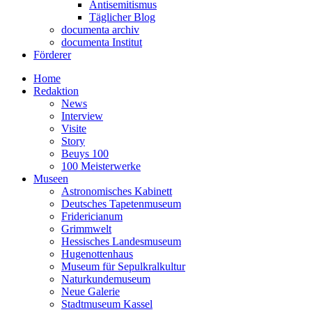
Antisemitismus
Täglicher Blog
documenta archiv
documenta Institut
Förderer
Home
Redaktion
News
Interview
Visite
Story
Beuys 100
100 Meisterwerke
Museen
Astronomisches Kabinett
Deutsches Tapetenmuseum
Fridericianum
Grimmwelt
Hessisches Landesmuseum
Hugenottenhaus
Museum für Sepulkralkultur
Naturkundemuseum
Neue Galerie
Stadtmuseum Kassel