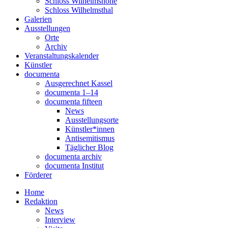
Schloss Wilhelmshöhe
Schloss Wilhelmsthal
Galerien
Ausstellungen
Orte
Archiv
Veranstaltungskalender
Künstler
documenta
Ausgerechnet Kassel
documenta 1–14
documenta fifteen
News
Ausstellungsorte
Künstler*innen
Antisemitismus
Täglicher Blog
documenta archiv
documenta Institut
Förderer
Home
Redaktion
News
Interview