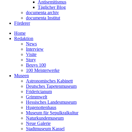
Antisemitismus
Täglicher Blog
documenta archiv
documenta Institut
Förderer
Home
Redaktion
News
Interview
Visite
Story
Beuys 100
100 Meisterwerke
Museen
Astronomisches Kabinett
Deutsches Tapetenmuseum
Fridericianum
Grimmwelt
Hessisches Landesmuseum
Hugenottenhaus
Museum für Sepulkralkultur
Naturkundemuseum
Neue Galerie
Stadtmuseum Kassel