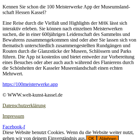
Ken­nen Sie schon die 100 Meis­ter­wer­ke App der Muse­ums­land­
schaft Hes­sen Kassel?
Eine Rei­se durch die Viel­falt und High­lights der
lässt sich
MHK
inter­ak­tiv erle­ben. Sie kön­nen nach ein­zel­nen Meis­ter­wer­ken
suchen, die in einer 600jährigen Lei­den­schaft des Sam­melns und
Bewah­rens zusam­men­ge­kom­men sind oder aber Sie las­sen sich von
the­ma­tisch unter­schied­lich zusam­men­ge­stell­ten Rund­gän­gen und
Rou­ten durch die Glanz­stü­cke der Muse­en, Schlös­sern und Parks
füh­ren. Die App ist kos­ten­los und bie­tet ent­we­der zur Vor­be­rei­tung
eines Besu­ches oder aber auch auch wäh­rend des Fla­nie­rens durch
die Schön­hei­ten der Kas­se­ler Muse­en­land­schaft einen ech­ten
Mehrwert.
https://100meisterwerke.app
© WWW.welt-kunst-kassel.de
Datenschutzerklärung
Impressum
Facebook-f
Diese Website benutzt Cookies. Wenn du die Website weiter nutzt,
gehen wir von deinem Einverständnis aus.
OK
Ablehnen