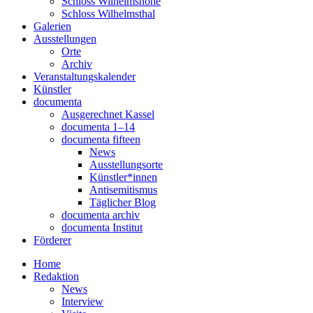
Schloss Wilhelmshöhe
Schloss Wilhelmsthal
Galerien
Ausstellungen
Orte
Archiv
Veranstaltungskalender
Künstler
documenta
Ausgerechnet Kassel
documenta 1–14
documenta fifteen
News
Ausstellungsorte
Künstler*innen
Antisemitismus
Täglicher Blog
documenta archiv
documenta Institut
Förderer
Home
Redaktion
News
Interview