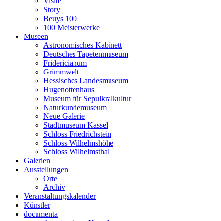
Visite
Story
Beuys 100
100 Meisterwerke
Museen
Astronomisches Kabinett
Deutsches Tapetenmuseum
Fridericianum
Grimmwelt
Hessisches Landesmuseum
Hugenottenhaus
Museum für Sepulkralkultur
Naturkundemuseum
Neue Galerie
Stadtmuseum Kassel
Schloss Friedrichstein
Schloss Wilhelmshöhe
Schloss Wilhelmsthal
Galerien
Ausstellungen
Orte
Archiv
Veranstaltungskalender
Künstler
documenta