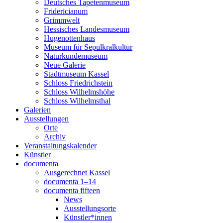
Deutsches Tapetenmuseum
Fridericianum
Grimmwelt
Hessisches Landesmuseum
Hugenottenhaus
Museum für Sepulkralkultur
Naturkundemuseum
Neue Galerie
Stadtmuseum Kassel
Schloss Friedrichstein
Schloss Wilhelmshöhe
Schloss Wilhelmsthal
Galerien
Ausstellungen
Orte
Archiv
Veranstaltungskalender
Künstler
documenta
Ausgerechnet Kassel
documenta 1–14
documenta fifteen
News
Ausstellungsorte
Künstler*innen