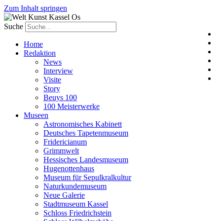
Zum Inhalt springen
Suche
Home
Redaktion
News
Interview
Visite
Story
Beuys 100
100 Meisterwerke
Museen
Astronomisches Kabinett
Deutsches Tapetenmuseum
Fridericianum
Grimmwelt
Hessisches Landesmuseum
Hugenottenhaus
Museum für Sepulkralkultur
Naturkundemuseum
Neue Galerie
Stadtmuseum Kassel
Schloss Friedrichstein