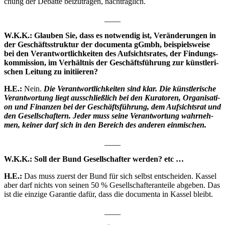
chung der Debat­te bei­zu­tra­gen, nachträglich.
____
W.K.K.: Glau­ben Sie, dass es not­wen­dig ist, Ver­än­de­run­gen in
der Geschäfts­struk­tur der docu­men­ta gGmbh, bei­spiels­wei­se
bei den Ver­ant­wort­lich­kei­ten des Auf­sichts­ra­tes, der Fin­dungs­
kom­mis­si­on, im Ver­hält­nis der Geschäfts­füh­rung zur künst­le­ri­
schen Lei­tung zu initiieren?
H.E.:
Nein.
Die Ver­ant­wort­lich­kei­ten sind klar. Die künst­le­ri­sche
Ver­ant­wor­tung liegt aus­schließ­lich bei den Kura­to­ren, Orga­ni­sa­ti­
on und Finan­zen bei der Geschäfts­füh­rung, dem Auf­sichts­rat und
den Gesell­schaf­tern. Jeder muss sei­ne Ver­ant­wor­tung wahr­neh­
men, kei­ner darf sich in den Bereich des ande­ren einmischen.
____
W.K.K.: Soll der Bund Gesell­schaf­ter wer­den? etc …
H.E.:
Das muss zuerst der Bund für sich selbst ent­schei­den. Kas­sel
aber darf nichts von sei­nen 50 % Gesell­schaf­ter­an­tei­le abge­ben. Das
ist die ein­zi­ge Garan­tie dafür, dass die docu­men­ta in Kas­sel bleibt.
____