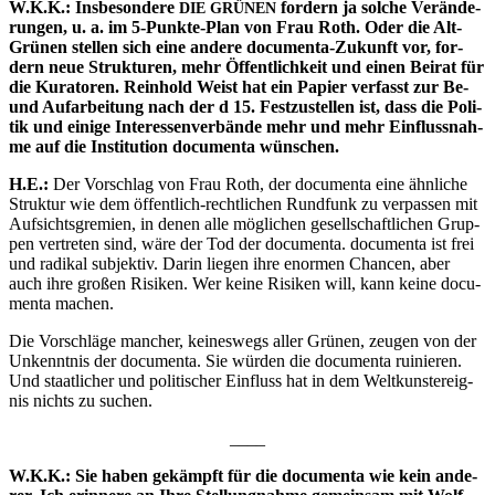
W.K.K.: Ins­be­son­de­re
for­dern ja sol­che Ver­än­de­
DIE
GRÜNEN
run­gen, u. a. im 5‑Punk­te-Plan von Frau Roth. Oder die Alt-
Grü­nen stel­len sich eine ande­re docu­men­ta-Zukunft vor, for­
dern neue Struk­tu­ren, mehr Öffent­lich­keit und einen Bei­rat für
die Kura­to­ren. Rein­hold Weist hat ein Papier ver­fasst zur Be-
und Auf­ar­bei­tung nach der d 15. Fest­zu­stel­len ist, dass die Poli­
tik und eini­ge Inter­es­sen­ver­bän­de mehr und mehr Ein­fluss­nah­
me auf die Insti­tu­ti­on docu­men­ta wünschen.
H.E.:
Der Vor­schlag von Frau Roth, der docu­men­ta eine ähn­li­che
Struk­tur wie dem öffent­lich-recht­li­chen Rund­funk zu ver­pas­sen mit
Auf­sichts­gre­mi­en, in denen alle mög­li­chen gesell­schaft­li­chen Grup­
pen ver­tre­ten sind, wäre der Tod der docu­men­ta. docu­men­ta ist frei
und radi­kal sub­jek­tiv. Dar­in lie­gen ihre enor­men Chan­cen, aber
auch ihre gro­ßen Risi­ken. Wer kei­ne Risi­ken will, kann kei­ne docu­
men­ta machen.
Die Vor­schlä­ge man­cher, kei­nes­wegs aller Grü­nen, zeu­gen von der
Unkennt­nis der docu­men­ta. Sie wür­den die docu­men­ta rui­nie­ren.
Und staat­li­cher und poli­ti­scher Ein­fluss hat in dem Welt­kunst­er­eig­
nis nichts zu suchen.
____
W.K.K.: Sie haben gekämpft für die docu­men­ta wie kein ande­