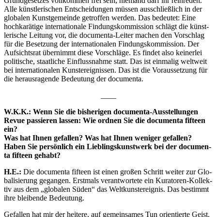
Grund­ge­set­zes voll­kom­men frei sein, nie­mand darf ihr rein­re­den.
Alle künst­le­ri­schen Ent­schei­dun­gen müs­sen aus­schließ­lich in der
glo­ba­len Kunst­ge­mein­de getrof­fen wer­den. Das bedeu­tet: Eine
hoch­ka­rä­ti­ge inter­na­tio­na­le Fin­dungs­kom­mis­si­on schlägt die künst­
le­ri­sche Lei­tung vor, die docu­men­ta-Lei­ter machen den Vor­schlag
für die Beset­zung der inter­na­tio­na­len Fin­dungs­kom­mis­si­on. Der
Auf­sichts­rat über­nimmt die­se Vor­schlä­ge. Es fin­det also kei­ner­lei
poli­ti­sche, staat­li­che Ein­fluss­nah­me statt. Das ist ein­ma­lig welt­weit
bei inter­na­tio­na­len Kunst­er­eig­nis­sen. Das ist die Vor­aus­set­zung für
die her­aus­ra­gen­de Bedeu­tung der documenta.
____
W.K.K.: Wenn Sie die bis­he­ri­gen docu­men­ta-Aus­stel­lun­gen
Revue pas­sie­ren las­sen: Wie ord­nen Sie die docu­men­ta fif­teen
ein?
Was hat Ihnen gefal­len? Was hat Ihnen weni­ger gefal­len?
Haben Sie per­sön­lich ein Lieb­lings­kunst­werk bei der docu­men­
ta fif­teen gehabt?
H.E.:
Die docu­men­ta fif­teen ist einen gro­ßen Schritt wei­ter zur Glo­
ba­li­sie­rung gegan­gen. Erst­mals ver­ant­wor­te­te ein Kura­to­ren-Kol­lek­
tiv aus dem „glo­ba­len Süden“ das Welt­kunst­er­eig­nis. Das bestimmt
ihre blei­ben­de Bedeutung.
Gefal­len hat mir der hei­te­re, auf gemein­sa­mes Tun ori­en­tier­te Geist.