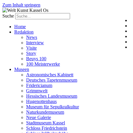
Zum Inhalt springen
Suche
Home
Redaktion
News
Interview
Visite
Story
Beuys 100
100 Meisterwerke
Museen
Astronomisches Kabinett
Deutsches Tapetenmuseum
Fridericianum
Grimmwelt
Hessisches Landesmuseum
Hugenottenhaus
Museum für Sepulkralkultur
Naturkundemuseum
Neue Galerie
Stadtmuseum Kassel
Schloss Friedrichstein