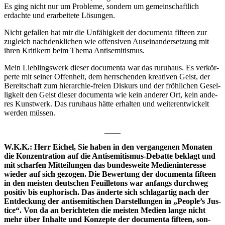
Es ging nicht nur um Pro­ble­me, son­dern um gemein­schaft­lich
erdach­te und erar­bei­te­te Lösungen.
Nicht gefal­len hat mir die Unfä­hig­keit der docu­men­ta fif­teen zur
zugleich nach­denk­li­chen wie offen­si­ven Aus­ein­an­der­set­zung mit
ihren Kri­ti­kern beim The­ma Antisemitismus.
Mein Lieb­lings­werk die­ser docu­men­ta war das ruru­haus. Es ver­kör­
per­te mit sei­ner Offen­heit, dem herr­schen­den krea­ti­ven Geist, der
Bereit­schaft zum hier­ar­chie-frei­en Dis­kurs und der fröh­li­chen Gesel­
lig­keit den Geist die­ser docu­men­ta wie kein ande­rer Ort, kein ande­
res Kunst­werk. Das ruru­haus hät­te erhal­ten und wei­ter­ent­wi­ckelt
wer­den müssen.
____
W.K.K.: Herr Eichel, Sie haben in den ver­gan­ge­nen Mona­ten
die Kon­zen­tra­ti­on auf die Anti­se­mi­tis­mus-Debat­te beklagt und
mit schar­fen Mit­tei­lun­gen das bun­des­wei­te Medi­en­in­ter­es­se
wie­der auf sich gezo­gen. Die Bewer­tung der docu­men­ta fif­teen
in den meis­ten deut­schen Feuil­le­tons war anfangs durch­weg
posi­tiv bis eupho­risch. Das änder­te sich schlag­ar­tig nach der
Ent­de­ckung der anti­se­mi­ti­schen Dar­stel­lun­gen in „People’s Jus­
ti­ce“. Von da an berich­te­ten die meis­ten Medi­en lan­ge nicht
mehr über Inhal­te und Kon­zep­te der docu­men­ta fif­teen, son­