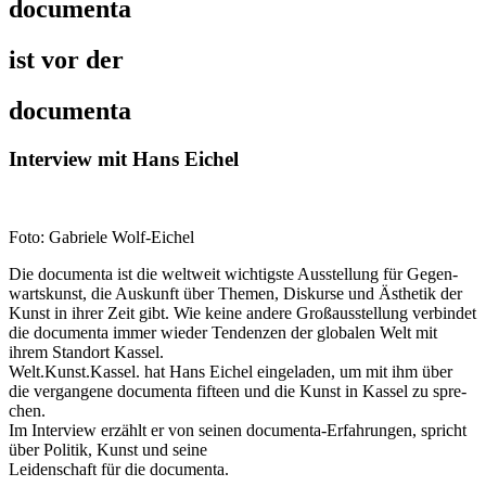
documenta
ist vor der
documenta
Interview mit Hans Eichel
Foto: Gabrie­le Wolf-Eichel
Die docu­men­ta ist die welt­weit wich­tigs­te Aus­stel­lung für Gegen­
warts­kunst, die Aus­kunft über The­men, Dis­kur­se und Ästhe­tik der
Kunst in ihrer Zeit gibt. Wie kei­ne ande­re Groß­aus­stel­lung ver­bin­det
die docu­men­ta immer wie­der Ten­den­zen der glo­ba­len Welt mit
ihrem Stand­ort Kas­sel.
Welt.Kunst.Kassel. hat Hans Eichel ein­ge­la­den, um mit ihm über
die ver­gan­ge­ne docu­men­ta fif­teen und die Kunst in Kas­sel zu spre­
chen.
Im Inter­view erzählt er von sei­nen docu­men­ta-Erfah­run­gen, spricht
über Poli­tik, Kunst und sei­ne
Lei­den­schaft für die documenta.