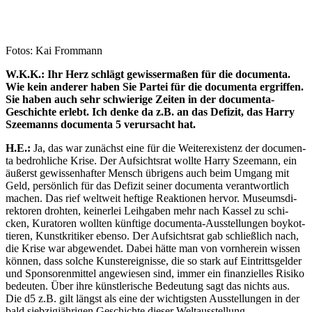
Fotos: Kai Frommann
W.K.K.: Ihr Herz schlägt gewis­ser­ma­ßen für die docu­men­ta.
Wie kein ande­rer haben Sie Par­tei für die docu­men­ta ergrif­fen.
Sie haben auch sehr schwie­ri­ge Zei­ten in der docu­men­ta-
Geschich­te erlebt. Ich den­ke da z.B. an das Defi­zit, das Har­ry
Sze­e­manns docu­men­ta 5 ver­ur­sacht hat.
H.E.:
Ja, das war zunächst eine für die Wei­ter­exis­tenz der docu­men­
ta bedroh­li­che Kri­se. Der Auf­sichts­rat woll­te Har­ry Sze­e­mann, ein
äußerst gewis­sen­haf­ter Mensch übri­gens auch beim Umgang mit
Geld, per­sön­lich für das Defi­zit sei­ner docu­men­ta ver­ant­wort­lich
machen. Das rief welt­weit hef­ti­ge Reak­tio­nen her­vor. Muse­ums­di­
rek­to­ren droh­ten, kei­ner­lei Leih­ga­ben mehr nach Kas­sel zu schi­
cken, Kura­to­ren woll­ten künf­ti­ge docu­men­ta-Aus­stel­lun­gen boy­kot­
tie­ren, Kunst­kri­ti­ker eben­so. Der Auf­sichts­rat gab schließ­lich nach,
die Kri­se war abge­wen­det. Dabei hät­te man von vorn­her­ein wis­sen
kön­nen, dass sol­che Kunst­er­eig­nis­se, die so stark auf Ein­tritts­gel­der
und Spon­so­ren­mit­tel ange­wie­sen sind, immer ein finan­zi­el­les Risi­ko
bedeu­ten. Über ihre künst­le­ri­sche Bedeu­tung sagt das nichts aus.
Die d5 z.B. gilt längst als eine der wich­tigs­ten Aus­stel­lun­gen in der
bald sieb­zig­jäh­ri­gen Geschich­te die­ser Weltausstellung.