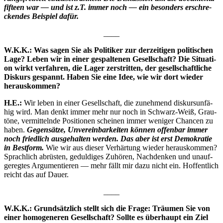
fif­teen war — und ist z.T. immer noch — ein beson­ders erschre­
cken­des Bei­spiel dafür.
____
W.K.K.: Was sagen Sie als Poli­ti­ker zur der­zei­ti­gen poli­ti­schen
Lage? Leben wir in einer gespal­te­nen Gesell­schaft? Die Situa­ti­
on wirkt ver­fah­ren, die Lager zer­strit­ten, der gesell­schaft­li­che
Dis­kurs gespannt. Haben Sie eine Idee, wie wir dort wie­der
herauskommen?
H.E.:
Wir leben in einer Gesell­schaft, die zuneh­mend dis­kurs­un­fä­
hig wird. Man denkt immer mehr nur noch in Schwarz-Weiß, Grau­
tö­ne, ver­mit­teln­de Posi­tio­nen schei­nen immer weni­ger Chan­cen zu
haben.
Gegen­sät­ze, Unver­ein­bar­kei­ten kön­nen offen­bar immer
noch fried­lich aus­ge­hal­ten wer­den. Das aber ist erst Demo­kra­tie
in Best­form.
Wie wir aus die­ser Ver­här­tung wie­der her­aus­kom­men?
Sprach­lich abrüs­ten, gedul­di­ges Zuhö­ren, Nach­den­ken und unauf­
ge­reg­tes Argu­men­tie­ren — mehr fällt mir dazu nicht ein. Hof­fent­lich
reicht das auf Dauer.
____
W.K.K.: Grund­sätz­lich stellt sich die Fra­ge: Träu­men Sie von
einer homo­ge­ne­ren Gesell­schaft? Soll­te es über­haupt ein Ziel