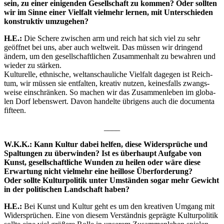
sein, zu einer eini­gen­den Gesell­schaft zu kom­men? Oder soll­ten
wir im Sin­ne einer Viel­falt viel­mehr ler­nen, mit Unter­schie­den
kon­struk­tiv umzugehen?
H.E.:
Die Sche­re zwi­schen arm und reich hat sich viel zu sehr
geöff­net bei uns, aber auch welt­weit. Das müs­sen wir drin­gend
ändern, um den gesell­schaft­li­chen Zusam­men­halt zu bewah­ren und
wie­der zu stär­ken.
Kul­tu­rel­le, eth­ni­sche, welt­an­schau­li­che Viel­falt dage­gen ist Reich­
tum, wir müs­sen sie ent­fal­ten, krea­tiv nut­zen, kei­nes­falls zwangs­
wei­se ein­schrän­ken. So machen wir das Zusam­men­le­ben im glo­ba­
len Dorf lebens­wert. Davon han­del­te übri­gens auch die docu­men­ta
fifteen.
____
W.K.K.: Kann Kul­tur dabei hel­fen, die­se Wider­sprü­che und
Spal­tun­gen zu über­win­den? Ist es über­haupt Auf­ga­be von
Kunst, gesell­schaft­li­che Wun­den zu hei­len oder wäre die­se
Erwar­tung nicht viel­mehr eine heil­lo­se Über­for­de­rung?
Oder soll­te Kul­tur­po­li­tik unter Umstän­den sogar mehr Gewicht
in der poli­ti­schen Land­schaft haben?
H.E.:
Bei Kunst und Kul­tur geht es um den krea­ti­ven Umgang mit
Wider­sprü­chen. Eine von die­sem Ver­ständ­nis gepräg­te Kul­tur­po­li­tik