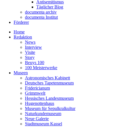
Antisemitismus
Täglicher Blog
documenta archiv
documenta Institut
Förderer
Home
Redaktion
News
Interview
Visite
Story
Beuys 100
100 Meisterwerke
Museen
Astronomisches Kabinett
Deutsches Tapetenmuseum
Fridericianum
Grimmwelt
Hessisches Landesmuseum
Hugenottenhaus
Museum für Sepulkralkultur
Naturkundemuseum
Neue Galerie
Stadtmuseum Kassel