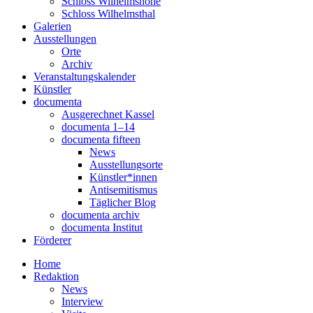
Schloss Wilhelmshöhe
Schloss Wilhelmsthal
Galerien
Ausstellungen
Orte
Archiv
Veranstaltungskalender
Künstler
documenta
Ausgerechnet Kassel
documenta 1–14
documenta fifteen
News
Ausstellungsorte
Künstler*innen
Antisemitismus
Täglicher Blog
documenta archiv
documenta Institut
Förderer
Home
Redaktion
News
Interview