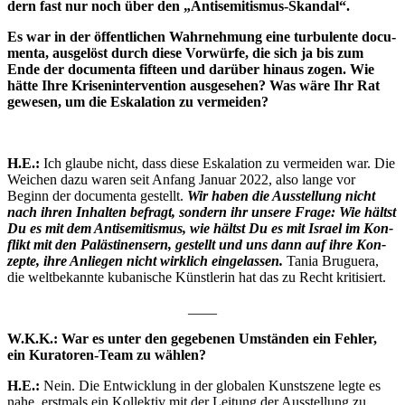
dern fast nur noch über den „Anti­se­mi­tis­mus-Skan­dal“.
Es war in der öffent­li­chen Wahr­neh­mung eine tur­bu­len­te docu­
men­ta, aus­ge­löst durch die­se Vor­wür­fe, die sich ja bis zum
Ende der docu­men­ta fif­teen und dar­über hin­aus zogen. Wie
hät­te Ihre Kri­sen­in­ter­ven­ti­on aus­ge­se­hen? Was wäre Ihr Rat
gewe­sen, um die Eska­la­ti­on zu vermeiden?
H.E.:
Ich glau­be nicht, dass die­se Eska­la­ti­on zu ver­mei­den war. Die
Wei­chen dazu waren seit Anfang Janu­ar 2022, also lan­ge vor
Beginn der docu­men­ta gestellt.
Wir haben die Aus­stel­lung nicht
nach ihren Inhal­ten befragt, son­dern ihr unse­re Fra­ge: Wie hältst
Du es mit dem Anti­se­mi­tis­mus, wie hältst Du es mit Isra­el im Kon­
flikt mit den Paläs­ti­nen­sern, gestellt und uns dann auf ihre Kon­
zep­te, ihre Anlie­gen nicht wirk­lich ein­ge­las­sen.
Tania Bru­guera,
die welt­be­kann­te kuba­ni­sche Künst­le­rin hat das zu Recht kritisiert.
____
W.K.K.: War es unter den gege­be­nen Umstän­den ein Feh­ler,
ein Kura­to­ren-Team zu wählen?
H.E.:
Nein. Die Ent­wick­lung in der glo­ba­len Kunst­sze­ne leg­te es
nahe, erst­mals ein Kol­lek­tiv mit der Lei­tung der Aus­stel­lung zu