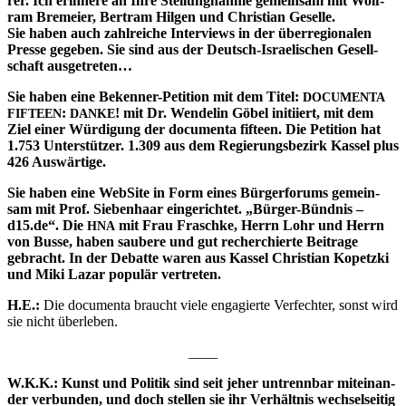
rer. Ich erin­ne­re an Ihre Stel­lung­nah­me gemein­sam mit Wolf­
ram Brem­ei­er, Bert­ram Hil­gen und Chris­ti­an Gesel­le.
Sie haben auch zahl­rei­che Inter­views in der über­re­gio­na­len
Pres­se gege­ben.
Sie sind aus der Deutsch-Israe­li­schen Gesell­
schaft ausgetreten…
Sie haben eine Beken­ner-Peti­ti­on mit dem Titel:
DOCUMENTA
:
! mit Dr. Wen­de­lin Göbel initi­iert, mit dem
FIFTEEN
DANKE
Ziel einer Wür­di­gung der docu­men­ta fif­teen. Die Peti­ti­on hat
1.753 Unter­stüt­zer. 1.309 aus dem Regie­rungs­be­zirk Kas­sel plus
426 Auswärtige.
Sie haben eine Web­Site in Form eines Bür­ger­fo­rums gemein­
sam mit Prof. Sie­ben­haar ein­ge­rich­tet. „Bür­ger-Bünd­nis –
d15.de“.
Die
mit Frau Frasch­ke, Herrn Lohr und Herrn
HNA
von Bus­se, haben sau­be­re und gut recher­chier­te Bei­tra­ge
gebracht.
In der Debat­te waren aus Kas­sel Chris­ti­an Kopetz­ki
und Miki Lazar popu­lär vertreten.
H.E.:
Die docu­men­ta braucht vie­le enga­gier­te Ver­fech­ter, sonst wird
sie nicht überleben.
____
W.K.K.: Kunst und Poli­tik sind seit jeher untrenn­bar mit­ein­an­
der ver­bun­den, und doch stel­len sie ihr Ver­hält­nis wech­sel­sei­tig