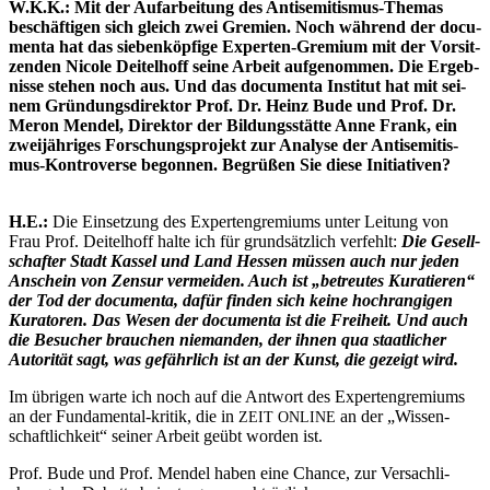
W.K.K.: Mit der Auf­ar­bei­tung des Anti­se­mi­tis­mus-The­mas
beschäf­ti­gen sich gleich zwei Gre­mi­en. Noch wäh­rend der docu­
men­ta hat das sie­ben­köp­fi­ge Exper­ten-Gre­mi­um mit der Vor­sit­
zen­den Nico­le Dei­tel­hoff sei­ne Arbeit auf­ge­nom­men. Die Ergeb­
nis­se ste­hen noch aus. Und das docu­men­ta Insti­tut hat mit sei­
nem Grün­dungs­di­rek­tor Prof. Dr. Heinz Bude und Prof. Dr.
Meron Men­del, Direk­tor der Bil­dungs­stät­te Anne Frank, ein
zwei­jäh­ri­ges For­schungs­pro­jekt zur Ana­ly­se der Anti­se­mi­tis­
mus-Kon­tro­ver­se begon­nen. Begrü­ßen Sie die­se Initiativen?
H.E.:
Die Ein­set­zung des Exper­ten­gre­mi­ums unter Lei­tung von
Frau Prof. Dei­tel­hoff hal­te ich für grund­sätz­lich ver­fehlt:
Die Gesell­
schaf­ter Stadt Kas­sel und Land Hes­sen müs­sen auch nur jeden
Anschein von Zen­sur ver­mei­den. Auch ist „betreu­tes Kura­tie­ren“
der Tod der docu­men­ta, dafür fin­den sich kei­ne hoch­ran­gi­gen
Kura­to­ren. Das Wesen der docu­men­ta ist die Frei­heit. Und auch
die Besu­cher brau­chen nie­man­den, der ihnen qua staat­li­cher
Auto­ri­tät sagt, was gefähr­lich ist an der Kunst, die gezeigt wird.
Im übri­gen war­te ich noch auf die Ant­wort des Exper­ten­gre­mi­ums
an der Fun­da­men­tal-kri­tik, die in
an der „Wis­sen­
ZEIT
ONLINE
schaft­lich­keit“ sei­ner Arbeit geübt wor­den ist.
Prof. Bude und Prof. Men­del haben eine Chan­ce, zur Ver­sach­li­