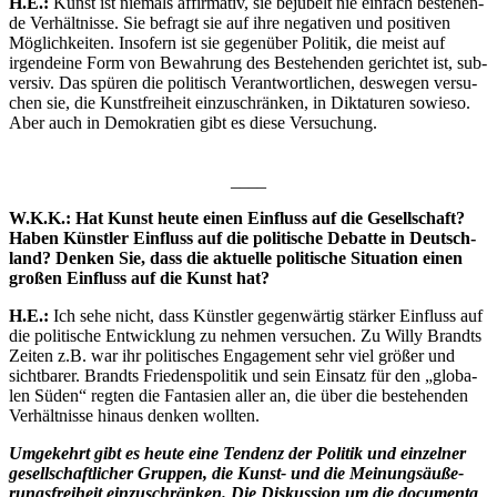
H.E.:
Kunst ist nie­mals affir­ma­tiv, sie beju­belt nie ein­fach bestehen­
de Ver­hält­nis­se. Sie befragt sie auf ihre nega­ti­ven und posi­ti­ven
Mög­lich­kei­ten. Inso­fern ist sie gegen­über Poli­tik, die meist auf
irgend­ei­ne Form von Bewah­rung des Bestehen­den gerich­tet ist, sub­
ver­siv. Das spü­ren die poli­tisch Ver­ant­wort­li­chen, des­we­gen ver­su­
chen sie, die Kunst­frei­heit ein­zu­schrän­ken, in Dik­ta­tu­ren sowie­so.
Aber auch in Demo­kra­tien gibt es die­se Versuchung.
____
W.K.K.: Hat Kunst heu­te einen Ein­fluss auf die Gesell­schaft?
Haben Künst­ler Ein­fluss auf die poli­ti­sche Debat­te in Deutsch­
land? Den­ken Sie, dass die aktu­el­le poli­ti­sche Situa­ti­on einen
gro­ßen Ein­fluss auf die Kunst hat?
H.E.:
Ich sehe nicht, dass Künst­ler gegen­wär­tig stär­ker Ein­fluss auf
die poli­ti­sche Ent­wick­lung zu neh­men ver­su­chen. Zu Wil­ly Brandts
Zei­ten z.B. war ihr poli­ti­sches Enga­ge­ment sehr viel grö­ßer und
sicht­ba­rer. Brandts Frie­dens­po­li­tik und sein Ein­satz für den „glo­ba­
len Süden“ reg­ten die Fan­ta­sien aller an, die über die bestehen­den
Ver­hält­nis­se hin­aus den­ken wollten.
Umge­kehrt gibt es heu­te eine Ten­denz der Poli­tik und ein­zel­ner
gesell­schaft­li­cher Grup­pen, die Kunst- und die Mei­nungs­äu­ße­
rungs­frei­heit ein­zu­schrän­ken. Die Dis­kus­si­on um die docu­men­ta