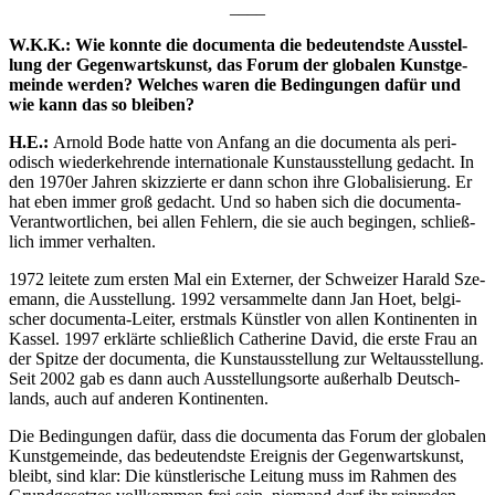
____
W.K.K.: Wie konn­te die docu­men­ta die bedeu­tends­te Aus­stel­
lung der Gegen­warts­kunst, das Forum der glo­ba­len Kunst­ge­
mein­de wer­den? Wel­ches waren die Bedin­gun­gen dafür und
wie kann das so bleiben?
H.E.:
Arnold Bode hat­te von Anfang an die docu­men­ta als peri­
odisch wie­der­keh­ren­de inter­na­tio­na­le Kunst­aus­stel­lung gedacht. In
den 1970er Jah­ren skiz­zier­te er dann schon ihre Glo­ba­li­sie­rung. Er
hat eben immer groß gedacht. Und so haben sich die docu­men­ta-
Ver­ant­wort­li­chen, bei allen Feh­lern, die sie auch begin­gen, schließ­
lich immer verhalten.
1972 lei­te­te zum ers­ten Mal ein Exter­ner, der Schwei­zer Harald Sze­
e­mann, die Aus­stel­lung. 1992 ver­sam­mel­te dann Jan Hoet, bel­gi­
scher docu­men­ta-Lei­ter, erst­mals Künst­ler von allen Kon­ti­nen­ten in
Kas­sel. 1997 erklär­te schließ­lich Cathe­ri­ne David, die ers­te Frau an
der Spit­ze der docu­men­ta, die Kunst­aus­stel­lung zur Welt­aus­stel­lung.
Seit 2002 gab es dann auch Aus­stel­lungs­or­te außer­halb Deutsch­
lands, auch auf ande­ren Kontinenten.
Die Bedin­gun­gen dafür, dass die docu­men­ta das Forum der glo­ba­len
Kunst­ge­mein­de, das bedeu­tends­te Ereig­nis der Gegen­warts­kunst,
bleibt, sind klar: Die künst­le­ri­sche Lei­tung muss im Rah­men des