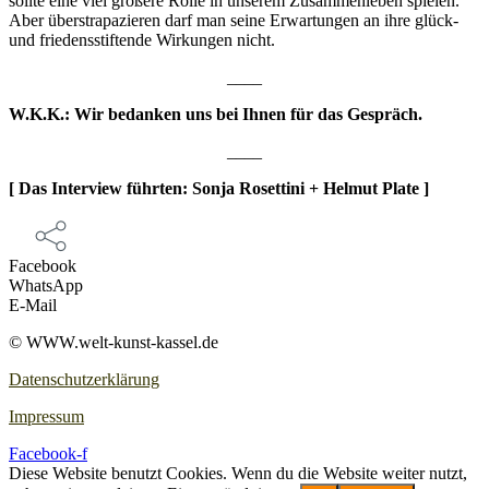
soll­te eine viel grö­ße­re Rol­le in unse­rem Zusam­men­le­ben spie­len.
Aber über­stra­pa­zie­ren darf man sei­ne Erwar­tun­gen an ihre glück-
und frie­dens­stif­ten­de Wir­kun­gen nicht.
____
W.K.K.: Wir bedan­ken uns bei Ihnen für das Gespräch.
____
[ Das Inter­view führ­ten: Son­ja Roset­ti­ni + Hel­mut Plate ]
Facebook
WhatsApp
E‑Mail
© WWW.welt-kunst-kassel.de
Datenschutzerklärung
Impressum
Facebook-f
Diese Website benutzt Cookies. Wenn du die Website weiter nutzt,