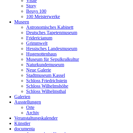
Visite
Story
Beuys 100
100 Meisterwerke
Museen
Astronomisches Kabinett
Deutsches Tapetenmuseum
Fridericianum
Grimmwelt
Hessisches Landesmuseum
Hugenottenhaus
Museum für Sepulkralkultur
Naturkundemuseum
Neue Galerie
Stadtmuseum Kassel
Schloss Friedrichstein
Schloss Wilhelmshöhe
Schloss Wilhelmsthal
Galerien
Ausstellungen
Orte
Archiv
Veranstaltungskalender
Künstler
documenta