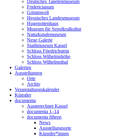
Deutsches Tapetenmuseum
Fridericianum
Grimmwelt
Hessisches Landesmuseum
Hugenottenhaus
Museum für Sepulkralkultur
Naturkundemuseum
Neue Galerie
Stadtmuseum Kassel
Schloss Friedrichstein
Schloss Wilhelmshöhe
Schloss Wilhelmsthal
Galerien
Ausstellungen
Orte
Archiv
Veranstaltungskalender
Künstler
documenta
Ausgerechnet Kassel
documenta 1–14
documenta fifteen
News
Ausstellungsorte
Künstler*innen