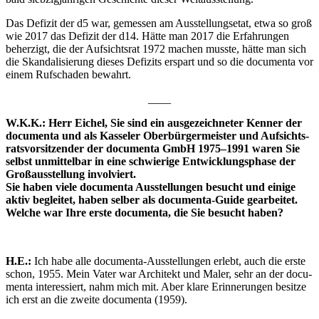
Das Defi­zit der d5 war, gemes­sen am Aus­stel­lungs­etat, etwa so groß
wie 2017 das Defi­zit der d14. Hät­te man 2017 die Erfah­run­gen
beher­zigt, die der Auf­sichts­rat 1972 machen muss­te, hät­te man sich
die Skan­da­li­sie­rung die­ses Defi­zits erspart und so die docu­men­ta vor
einem Ruf­scha­den bewahrt.
____
W.K.K.: Herr Eichel, Sie sind ein aus­ge­zeich­ne­ter Ken­ner der
docu­men­ta und als Kas­se­ler Ober­bür­ger­meis­ter und Auf­sichts­
rats­vor­sit­zen­der der docu­men­ta GmbH 1975–1991 waren Sie
selbst unmit­tel­bar in eine schwie­ri­ge Ent­wick­lungs­pha­se der
Groß­aus­stel­lung invol­viert.
Sie haben vie­le docu­men­ta Aus­stel­lun­gen besucht und eini­ge
aktiv beglei­tet, haben sel­ber als docu­men­ta-Gui­de gear­bei­tet.
Wel­che war Ihre ers­te docu­men­ta, die Sie besucht haben?
H.E.:
Ich habe alle docu­men­ta-Aus­stel­lun­gen erlebt, auch die ers­te
schon, 1955. Mein Vater war Archi­tekt und Maler, sehr an der docu­
men­ta inter­es­siert, nahm mich mit. Aber kla­re Erin­ne­run­gen besit­ze
ich erst an die zwei­te docu­men­ta (1959).