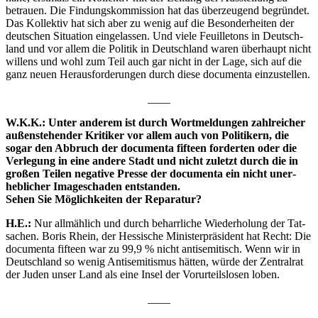
betrau­en. Die Fin­dungs­kom­mis­si­on hat das über­zeu­gend begrün­det.
Das Kol­lek­tiv hat sich aber zu wenig auf die Beson­der­hei­ten der
deut­schen Situa­ti­on ein­ge­las­sen. Und vie­le Feuil­le­tons in Deutsch­
land und vor allem die Poli­tik in Deutsch­land waren über­haupt nicht
wil­lens und wohl zum Teil auch gar nicht in der Lage, sich auf die
ganz neu­en Her­aus­for­de­run­gen durch die­se docu­men­ta einzustellen.
____
W.K.K.: Unter ande­rem ist durch Wort­mel­dun­gen zahl­rei­cher
außen­ste­hen­der Kri­ti­ker vor allem auch von Poli­ti­kern, die
sogar den Abbruch der docu­men­ta fif­teen for­der­ten oder die
Ver­le­gung in eine ande­re Stadt und nicht zuletzt durch die in
gro­ßen Tei­len nega­ti­ve Pres­se der docu­men­ta ein nicht uner­
heb­li­cher Image­scha­den ent­stan­den.
Sehen Sie Mög­lich­kei­ten der Reparatur?
H.E.:
Nur all­mäh­lich und durch beharr­li­che Wie­der­ho­lung der Tat­
sa­chen. Boris Rhein, der Hes­si­sche Minis­ter­prä­si­dent hat Recht: Die
docu­men­ta fif­teen war zu 99,9 % nicht anti­se­mi­tisch. Wenn wir in
Deutsch­land so wenig Anti­se­mi­tis­mus hät­ten, wür­de der Zen­tral­rat
der Juden unser Land als eine Insel der Vor­ur­teils­lo­sen loben.
____