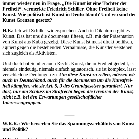
immer wie­der neu in Fra­ge. „Die Kunst ist eine Toch­ter der
Frei­heit“, ver­merk­te Fried­rich Schil­ler. Ohne Frei­heit kei­ne
Kunst. Wie poli­tisch ist Kunst in Deutsch­land? Und wo sind der
Kunst Gren­zen gesetzt?
H.E.:
Ich will Schil­ler wider­spre­chen. Auch in Dik­ta­tu­ren gibt es
Kunst. Das hat uns die docu­men­ta fif­teen, z.B. mit der Prä­sen­ta­ti­on
von Kunst aus Kuba gezeigt. Die­se Kunst ist meist direkt poli­tisch,
agi­tiert gegen die bestehen­den Ver­hält­nis­se, die Künst­ler ver­ste­hen
sich zugleich als Aktivisten.
Und doch hat Schil­ler auch Recht. Kunst, die in Frei­heit gedeiht, ist
nie­mals ein­deu­tig, nie­mals ein­fach agi­ta­to­risch, sie ist kom­plex, lässt
ver­schie­de­ne Deu­tun­gen zu.
Um die­se Kunst zu ret­ten, müs­sen wir
auch in Deutsch­land, auch für die docu­men­ta um die Kunst­frei­
heit kämp­fen, wie sie Art. 5, 3 des Grund­ge­set­zes garan­tiert. Nur
dort, nur am Schluss im Straf­recht lie­gen die Gren­zen der Kunst,
nicht z.B. bei den Erwar­tun­gen gesell­schaft­li­cher
Interessengruppen.
____
W.K.K.: Wie bewer­ten Sie das Span­nungs­ver­hält­nis von Kunst
und Politik?