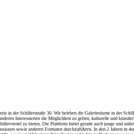
e in der Schil­ler­stra­ße 30. Wir bele­ben die Gale­rie­räu­me in der Schil­l
nde­ren Inter­es­sier­ten die Mög­lich­keit zu geben, kul­tu­rel­le und künst­
il­ler­vier­tel zu bie­ten. Die Platt­form bie­tet gera­de auch jun­ge und un
kus­sio­nen sowie ande­ren For­ma­ten durch­zu­füh­ren. In den 2 Jah­ren in de