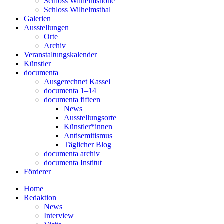
Schloss Wilhelmshöhe
Schloss Wilhelmsthal
Galerien
Ausstellungen
Orte
Archiv
Veranstaltungskalender
Künstler
documenta
Ausgerechnet Kassel
documenta 1–14
documenta fifteen
News
Ausstellungsorte
Künstler*innen
Antisemitismus
Täglicher Blog
documenta archiv
documenta Institut
Förderer
Home
Redaktion
News
Interview