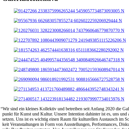
“
Wir sind ein klei­nes Kol­lek­tiv und betrei­ben seit Anfang 2020 die Gale­ri
punkt für Kunst und Kul­tur. Unse­re Inten­ti­on dahin­ter ist es, uns und a
set­zen. Uns ist es wich­tig einen Raum für kul­tu­rel­len Aus­tausch im Sch
keit Ver­an­stal­tun­gen in Form von Aus­stel­lun­gen, Per­for­man­ces, Dis­