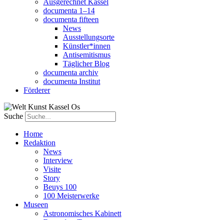
Ausgerechnet Kassel
documenta 1–14
documenta fifteen
News
Ausstellungsorte
Künstler*innen
Antisemitismus
Täglicher Blog
documenta archiv
documenta Institut
Förderer
Suche
Home
Redaktion
News
Interview
Visite
Story
Beuys 100
100 Meisterwerke
Museen
Astronomisches Kabinett