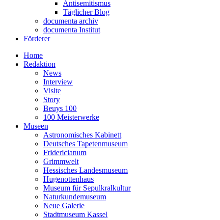
Antisemitismus
Täglicher Blog
documenta archiv
documenta Institut
Förderer
Home
Redaktion
News
Interview
Visite
Story
Beuys 100
100 Meisterwerke
Museen
Astronomisches Kabinett
Deutsches Tapetenmuseum
Fridericianum
Grimmwelt
Hessisches Landesmuseum
Hugenottenhaus
Museum für Sepulkralkultur
Naturkundemuseum
Neue Galerie
Stadtmuseum Kassel