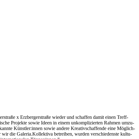
er­stra­ße x Erz­ber­ger­stra­ße wie­der und schaf­fen damit einen Treff­
le­ri­sche Pro­jek­te sowie Ideen in einem unkom­pli­zier­ten Rah­men umzu­
be­kann­te Künstler:innen sowie ande­re Krea­tiv­schaf­fen­de eine Mög­lich­
r wir die Galeria.Kollektiva betrei­ben, wur­den ver­schie­dens­te kul­tu­