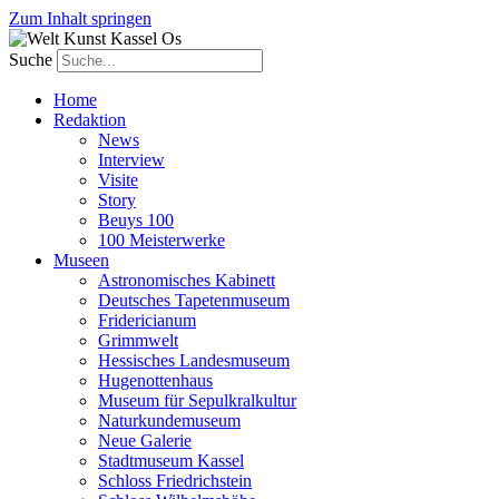
Zum Inhalt springen
Suche
Home
Redaktion
News
Interview
Visite
Story
Beuys 100
100 Meisterwerke
Museen
Astronomisches Kabinett
Deutsches Tapetenmuseum
Fridericianum
Grimmwelt
Hessisches Landesmuseum
Hugenottenhaus
Museum für Sepulkralkultur
Naturkundemuseum
Neue Galerie
Stadtmuseum Kassel
Schloss Friedrichstein