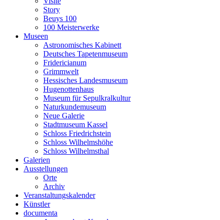
Visite
Story
Beuys 100
100 Meisterwerke
Museen
Astronomisches Kabinett
Deutsches Tapetenmuseum
Fridericianum
Grimmwelt
Hessisches Landesmuseum
Hugenottenhaus
Museum für Sepulkralkultur
Naturkundemuseum
Neue Galerie
Stadtmuseum Kassel
Schloss Friedrichstein
Schloss Wilhelmshöhe
Schloss Wilhelmsthal
Galerien
Ausstellungen
Orte
Archiv
Veranstaltungskalender
Künstler
documenta