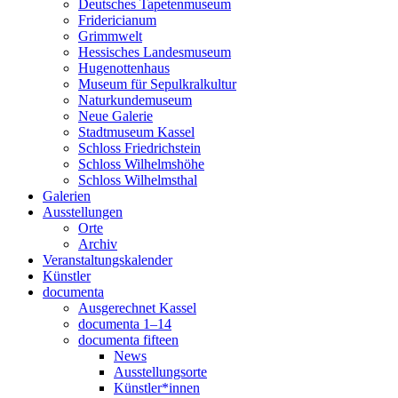
Deutsches Tapetenmuseum
Fridericianum
Grimmwelt
Hessisches Landesmuseum
Hugenottenhaus
Museum für Sepulkralkultur
Naturkundemuseum
Neue Galerie
Stadtmuseum Kassel
Schloss Friedrichstein
Schloss Wilhelmshöhe
Schloss Wilhelmsthal
Galerien
Ausstellungen
Orte
Archiv
Veranstaltungskalender
Künstler
documenta
Ausgerechnet Kassel
documenta 1–14
documenta fifteen
News
Ausstellungsorte
Künstler*innen